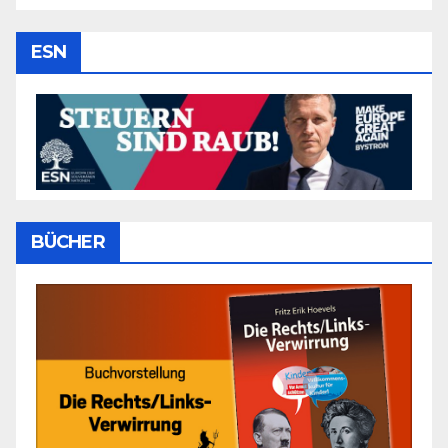
ESN
BÜCHER