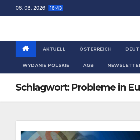
Zum
06. 08. 2026
16:43
Inhalt
springen
AKTUELL
ÖSTERREICH
DEUT
WYDANIE POLSKIE
AGB
NEWSLETTE
Schlagwort:
Probleme in E