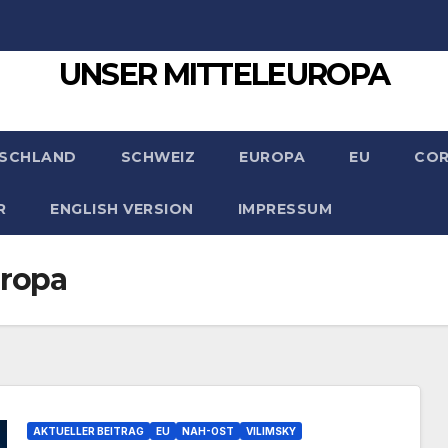
UNSER MITTELEUROPA
SCHLAND
SCHWEIZ
EUROPA
EU
CO
R
ENGLISH VERSION
IMPRESSUM
uropa
AKTUELLER BEITRAG
EU
NAH-OST
VILIMSKY