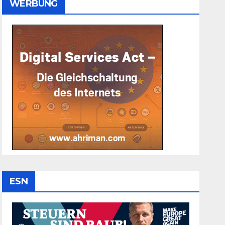
WERBUNG
ESN