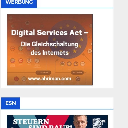
WERBUNG
ESN