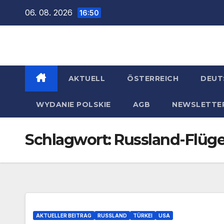
Zum
06. 08. 2026
16:50
Inhalt
springen
AKTUELL
ÖSTERREICH
DEUT
WYDANIE POLSKIE
AGB
NEWSLETTE
Schlagwort:
Russland-Flüg
AKTUELLER BEITRAG
RUSSLAND
TÜRKEI
USA