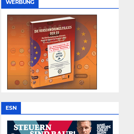
WERBUNG
ESN