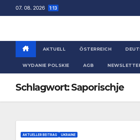
Zum
07. 08. 2026
1:13
Inhalt
springen
AKTUELL
ÖSTERREICH
DEUT
WYDANIE POLSKIE
AGB
NEWSLETTE
Schlagwort:
Saporischje
AKTUELLER BEITRAG
UKRAINE