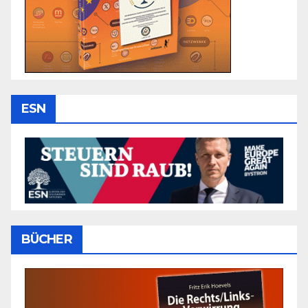
ESN
BÜCHER