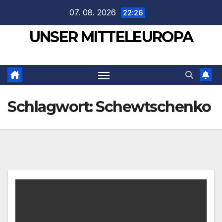
Zum
07. 08. 2026
22:26
Inhalt
UNSER MITTELEUROPA
springen
Schlagwort:
Schewtschenko