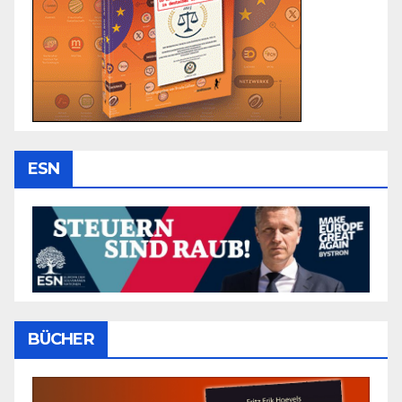
ESN
BÜCHER