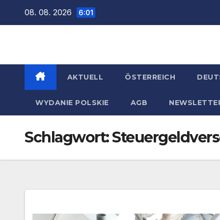
Zum
08. 08. 2026
6:01
Inhalt
springen
AKTUELL
ÖSTERREICH
DEUT
WYDANIE POLSKIE
AGB
NEWSLETTE
Schlagwort:
Steuergeldve