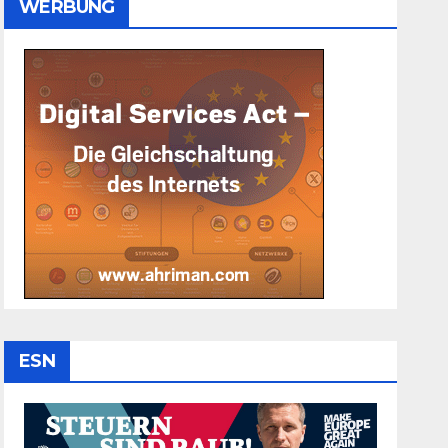
WERBUNG
ESN