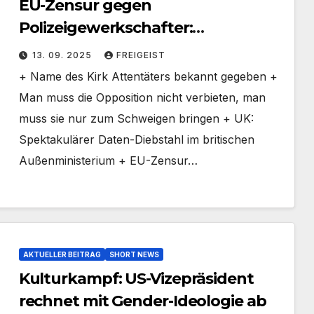
EU-Zensur gegen
Polizeigewerkschafter:
Unliebsame Prognose gelöscht
13. 09. 2025
FREIGEIST
+ Name des Kirk Attentäters bekannt gegeben +
Man muss die Opposition nicht verbieten, man
muss sie nur zum Schweigen bringen + UK:
Spektakulärer Daten-Diebstahl im britischen
Außenministerium + EU-Zensur…
AKTUELLER BEITRAG
SHORT NEWS
Kulturkampf: US-Vizepräsident
rechnet mit Gender-Ideologie ab