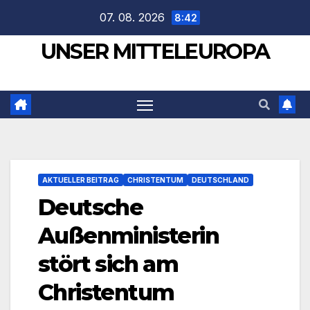
Zum
07. 08. 2026
8:42
Inhalt
UNSER MITTELEUROPA
springen
AKTUELLER BEITRAG
CHRISTENTUM
DEUTSCHLAND
Deutsche
Außenministerin
stört sich am
Christentum