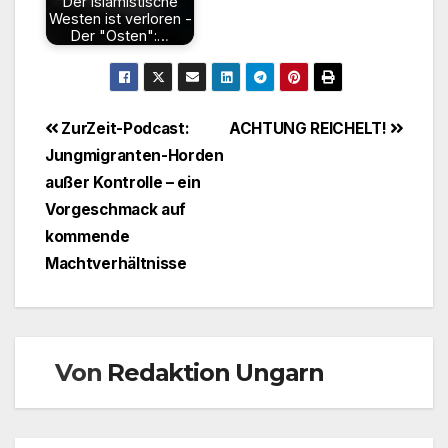
Der islamistische
Westen ist verloren -
Der "Osten":…
Beitragsnavigation
ZurZeit-Podcast:
ACHTUNG REICHELT!
Jungmigranten-Horden
außer Kontrolle – ein
Vorgeschmack auf
kommende
Machtverhältnisse
Von
Redaktion Ungarn