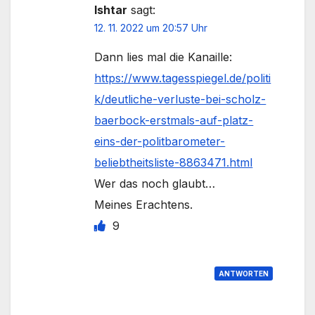
Ishtar
sagt:
12. 11. 2022 um 20:57 Uhr
Dann lies mal die Kanaille:
https://www.tagesspiegel.de/politi
k/deutliche-verluste-bei-scholz-
baerbock-erstmals-auf-platz-
eins-der-politbarometer-
beliebtheitsliste-8863471.html
Wer das noch glaubt…
Meines Erachtens.
9
ANTWORTEN