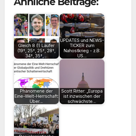
Ähnliche Beiträge:
UPDATES und NEWS-
Gleich 8 (!) Läufer
TICKER zum
(19†, 25†, 25†, 28†,
Nahostkrieg - z.B:
34†, 35†,…
US…
Phänomene der
Scott Ritter: „Europa
Eine-Welt-Herrschaft:
ist inzwischen der
Über…
schwächste…