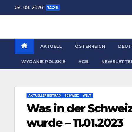
Zum
08. 08. 2026
14:39
Inhalt
springen
AKTUELL
ÖSTERREICH
DEUT
WYDANIE POLSKIE
AGB
NEWSLETTE
AKTUELLER BEITRAG
SCHWEIZ
WELT
Was in der Schwei
wurde – 11.01.2023