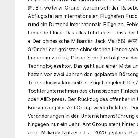
周. Ein weiterer Grund, warum sich der Reisebo
Abflugtafel am internationalen Flughafen Pud
rund ein Dutzend internationale Flüge an. Fe
fehlende Flüge: Das alles führt dazu, dass der
● Der chinesische Milliardär Jack Ma (58) 馬雲 
Gründer der grössten chinesischen Handelsplat
Imperium zurück. Dieser Schritt erfolgt vor d
Technologiesektor. Das geht aus einer Mitteil
hatten vor zwei Jahren den geplanten Börsen
Technologiesektor seither Zügel angelegt. Die A
Tochterunternehmen des chinesischen Fintech
oder AliExpress. Der Rückzug des offenbar in 
Börsengang der Ant Group wiederbeleben. Doc
Veränderungen in der Unternehmensführung ein
hingegen nur ein Jahr. Ant Group steht hinter
einer Milliarde Nutzern. Der 2020 geplante Bör