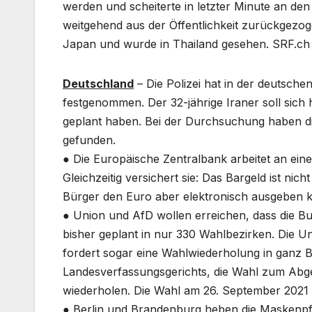
werden und scheiterte in letzter Minute an den 
weitgehend aus der Öffentlichkeit zurückgezog
Japan und wurde in Thailand gesehen. SRF.ch
Deutschland
– Die Polizei hat in der deutsch
festgenommen. Der 32-jährige Iraner soll sich 
geplant haben. Bei der Durchsuchung haben die
gefunden.
● Die Europäische Zentralbank arbeitet an ein
Gleichzeitig versichert sie: Das Bargeld ist nich
Bürger den Euro aber elektronisch ausgeben k
● Union und AfD wollen erreichen, dass die Bu
bisher geplant in nur 330 Wahlbezirken. Die Un
fordert sogar eine Wahlwiederholung in ganz Be
Landesverfassungsgerichts, die Wahl zum Ab
wiederholen. Die Wahl am 26. September 2021 w
● Berlin und Brandenburg heben die Maskenpfli