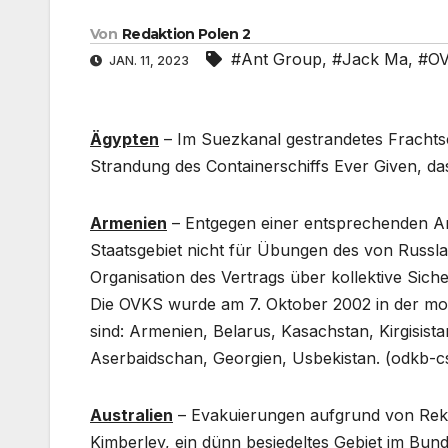
Von
Redaktion Polen 2
#Ant Group
,
#Jack Ma
,
#O
JAN. 11, 2023
Ägypten
– Im Suezkanal gestrandetes Frachtsch
Strandung des Containerschiffs Ever Given, das
Armenien
– Entgegen einer entsprechenden An
Staatsgebiet nicht für Übungen des von Russla
Organisation des Vertrags über kollektive Siche
Die OVKS wurde am 7. Oktober 2002 in der mol
sind: Armenien, Belarus, Kasachstan, Kirgisist
Aserbaidschan, Georgien, Usbekistan. (odkb-cs
Australien
– Evakuierungen aufgrund von Re
Kimberley, ein dünn besiedeltes Gebiet im Bund