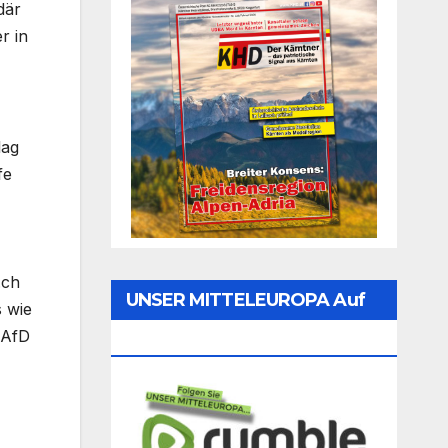
där
r in
lag
fe
.ch
UNSER MITTELEUROPA Auf
s wie
 AfD
Rumble Folgen