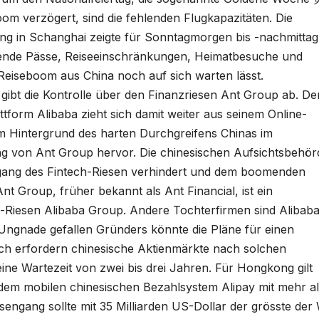
om verzögert, sind die fehlenden Flugkapazitäten. Die
ong in Schanghai zeigte für Sonntagmorgen bis -nachmittag
hlende Pässe, Reiseeinschränkungen, Heimatbesuche und
 Reiseboom aus China noch auf sich warten lässt.
gibt die Kontrolle über den Finanzriesen Ant Group ab. De
tform Alibaba zieht sich damit weiter aus seinem Online-
em Hintergrund des harten Durchgreifens Chinas im
ung von Ant Group hervor. Die chinesischen Aufsichtsbehö
gang des Fintech-Riesen verhindert und dem boomenden
nt Group, früher bekannt als Ant Financial, ist ein
-Riesen Alibaba Group. Andere Tochterfirmen sind Alibab
Ungnade gefallen Gründers könnte die Pläne für einen
h erfordern chinesische Aktienmärkte nach solchen
e Wartezeit von zwei bis drei Jahren. Für Hongkong gilt
 dem mobilen chinesischen Bezahlsystem Alipay mit mehr a
sengang sollte mit 35 Milliarden US-Dollar der grösste der 