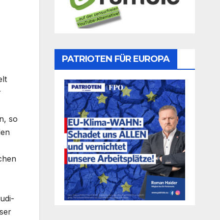
PATRIOTEN FÜR EUROPA
lt
r
n, so
len
ichen
udi-
ser