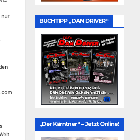
 nur
BUCHTIPP „DAN DRIVER“
r
rden
a.com
„Der Kärntner“ – Jetzt Online!
ls
Welt