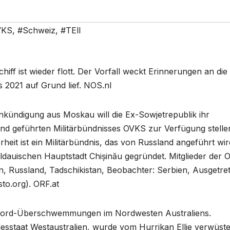
VKS
,
#Schweiz
,
#TEll
iff ist wieder flott. Der Vorfall weckt Erinnerungen an die
 2021 auf Grund lief. NOS.nl
kündigung aus Moskau will die Ex-Sowjetrepublik ihr
nd geführten Militärbündnisses OVKS zur Verfügung stellen
rheit ist ein Militärbündnis, das von Russland angeführt wir
dauischen Hauptstadt Chișinău gegründet. Mitglieder der
an, Russland, Tadschikistan, Beobachter: Serbien, Ausgetre
to.org). ORF.at
kord-Überschwemmungen im Nordwesten Australiens.
esstaat Westaustralien, wurde vom Hurrikan Ellie verwüste