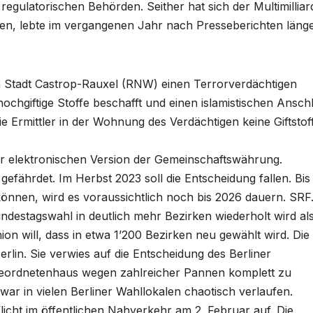
regulatorischen Behörden. Seither hat sich der Multimilliar
en, lebte im vergangenen Jahr nach Presseberichten länge
en Stadt Castrop-Rauxel (RNW) einen Terrorverdächtigen
hochgiftige Stoffe beschafft und einen islamistischen Ansch
 Ermittler in der Wohnung des Verdächtigen keine Giftstof
er elektronischen Version der Gemeinschaftswährung.
t gefährdet. Im Herbst 2023 soll die Entscheidung fallen. Bis
önnen, wird es voraussichtlich noch bis 2026 dauern. SRF
ndestagswahl in deutlich mehr Bezirken wiederholt wird al
ion will, dass in etwa 1’200 Bezirken neu gewählt wird. Die
rlin. Sie verwies auf die Entscheidung des Berliner
geordnetenhaus wegen zahlreicher Pannen komplett zu
ar in vielen Berliner Wahllokalen chaotisch verlaufen.
cht im öffentlichen Nahverkehr am 2. Februar auf. Die