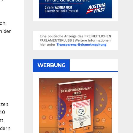
ch:
n der
WERBUNG
zeit
 40
st
rdern