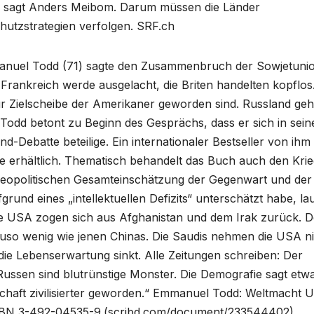
», sagt Anders Meibom. Darum müssen die Länder
tzstrategien verfolgen. SRF.ch
manuel Todd (71) sagte den Zusammenbruch der Sowjetuni
 Frankreich werde ausgelacht, die Briten handelten kopflo
r Zielscheibe der Amerikaner geworden sind. Russland geh
. Todd betont zu Beginn des Gesprächs, dass er sich in sei
d-Debatte beteilige. Ein internationaler Bestseller von ihm 
be erhältlich. Thematisch behandelt das Buch auch den Krie
 geopolitischen Gesamteinschätzung der Gegenwart und der
rund eines „intellektuellen Defizits“ unterschätzt habe, lau
 Die USA zogen sich aus Afghanistan und dem Irak zurück. 
auso wenig wie jenen Chinas. Die Saudis nehmen die USA n
, die Lebenserwartung sinkt. Alle Zeitungen schreiben: Der
Russen sind blutrünstige Monster. Die Demografie sagt etw
lschaft zivilisierter geworden.“ Emmanuel Todd: Weltmacht 
 ISBN 3-492-04535-9.(scribd.com/document/233544402)