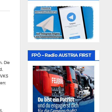
FPÖ – Radio AUSTRIA FIRST
. Die
d.
 OVKS
ten:
t,