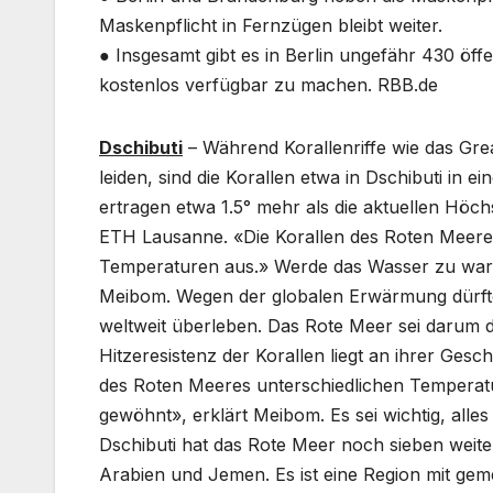
Maskenpflicht in Fernzügen bleibt weiter.
● Insgesamt gibt es in Berlin ungefähr 430 öffen
kostenlos verfügbar zu machen. RBB.de
Dschibuti
– Während Korallenriffe wie das Grea
leiden, sind die Korallen etwa in Dschibuti in 
ertragen etwa 1.5° mehr als die aktuellen Höc
ETH Lausanne. «Die Korallen des Roten Meeres s
Temperaturen aus.» Werde das Wasser zu warm
Meibom. Wegen der globalen Erwärmung dürfte
weltweit überleben. Das Rote Meer sei darum d
Hitzeresistenz der Korallen liegt an ihrer Gesc
des Roten Meeres unterschiedlichen Temperat
gewöhnt», erklärt Meibom. Es sei wichtig, alles
Dschibuti hat das Rote Meer noch sieben weiter
Arabien und Jemen. Es ist eine Region mit ge