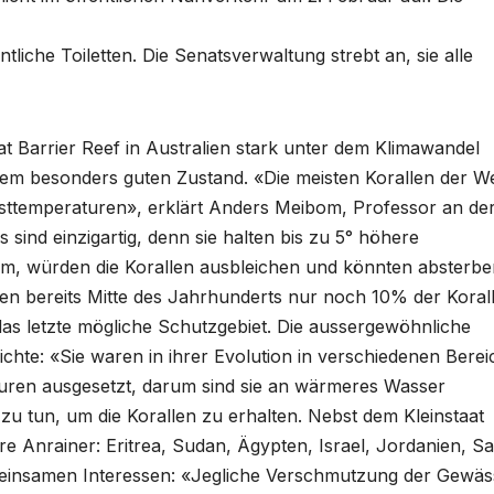
tliche Toiletten. Die Senatsverwaltung strebt an, sie alle
t Barrier Reef in Australien stark unter dem Klimawandel
einem besonders guten Zustand. «Die meisten Korallen der We
hsttemperaturen», erklärt Anders Meibom, Professor an de
ind einzigartig, denn sie halten bis zu 5° höhere
, würden die Korallen ausbleichen und könnten absterbe
n bereits Mitte des Jahrhunderts nur noch 10% der Koral
as letzte mögliche Schutzgebiet. Die aussergewöhnliche
hichte: «Sie waren in ihrer Evolution in verschiedenen Bere
uren ausgesetzt, darum sind sie an wärmeres Wasser
 zu tun, um die Korallen zu erhalten. Nebst dem Kleinstaat
e Anrainer: Eritrea, Sudan, Ägypten, Israel, Jordanien, Sa
meinsamen Interessen: «Jegliche Verschmutzung der Gewäs