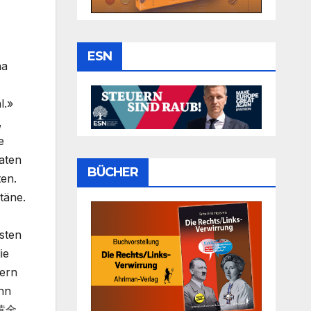
ESN
na
l.»
,
e
aaten
BÜCHER
ten.
täne.
sten
ie
iern
ann
 黄金