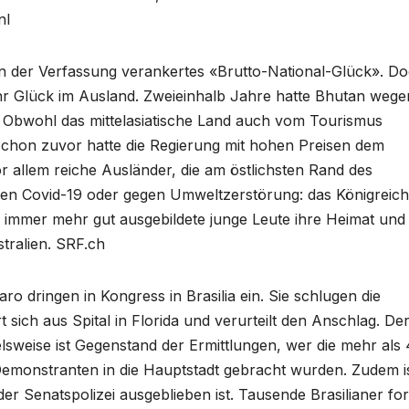
nl
 in der Verfassung verankertes «Brutto-National-Glück». Do
ihr Glück im Ausland. Zweieinhalb Jahre hatte Bhutan wege
Obwohl das mittelasiatische Land auch vom Tourismus
 Schon zuvor hatte die Regierung mit hohen Preisen dem
 allem reiche Ausländer, die am östlichsten Rand des
gen Covid-19 oder gegen Umweltzerstörung: das Königreich
 immer mehr gut ausgebildete junge Leute ihre Heimat und
tralien. SRF.ch
 dringen in Kongress in Brasilia ein. Sie schlugen die
 sich aus Spital in Florida und verurteilt den Anschlag. Der
lsweise ist Gegenstand der Ermittlungen, wer die mehr als
Demonstranten in die Hauptstadt gebracht wurden. Zudem i
er Senatspolizei ausgeblieben ist. Tausende Brasilianer fo