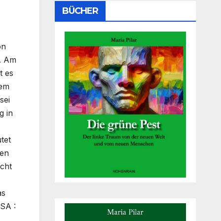
BÜCHER
on
s. Am
t es
nem
sei
g in
tet
Den
icht
as
USA :