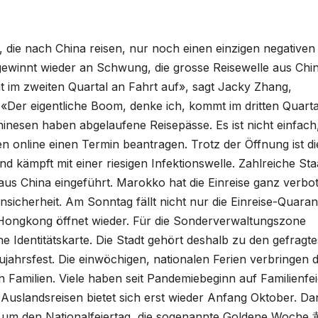
die nach China reisen, nur noch einen einzigen negativen
gewinnt wieder an Schwung, die grosse Reisewelle aus Chi
t im zweiten Quartal an Fahrt auf», sagt Jacky Zhang,
«Der eigentliche Boom, denke ich, kommt im dritten Quarta
inesen haben abgelaufene Reisepässe. Es ist nicht einfach
 online einen Termin beantragen. Trotz der Öffnung ist di
d kämpft mit einer riesigen Infektionswelle. Zahlreiche St
aus China eingeführt. Marokko hat die Einreise ganz verbo
nsicherheit. Am Sonntag fällt nicht nur die Einreise-Quaran
Hongkong öffnet wieder. Für die Sonderverwaltungszone
 Identitätskarte. Die Stadt gehört deshalb zu den gefragte
ujahrsfest. Die einwöchigen, nationalen Ferien verbringen d
en Familien. Viele haben seit Pandemiebeginn auf Familienfe
e Auslandsreisen bietet sich erst wieder Anfang Oktober. D
nd um den Nationalfeiertag, die sogenannte Goldene Woche