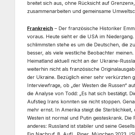
breitet sich aus, ohne Rücksicht auf Grenzen
zusammenarbeiten und gemeinsame Umweltschu
Frankreich
– Der französische Historiker Em
voraus. Heute sieht er die USA im Niedergang.
schlimmsten stehe es um die Deutschen, die zu
besser, als viele westliche Beobachter meinen
Heimatland aktuell nicht an der Ukraine-Russlan
weiterhin nicht als französische Originalausga
der Ukraine. Bezüglich einer sehr verkürzten
Interviewfrage, ob „der Westen die Russen“ aufg
die Analyse von Todd: „Es hat sich bestätigt.
Aufstieg Irans konnten sie nicht stoppen. Gen
mehr ernst. In Amerika steigt die Sterblichkeit
Westen ist normal und Putin geisteskrank. Die 
anderes: Russland ist stabiler und seine Gesel
Ein Nachruf. 8. Aufl., Piper, München 2023,