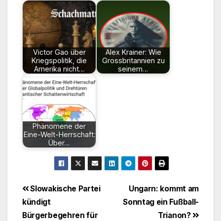
Victor Gao über
Alex Krainer: Wie
Kriegspolitik, die
Grossbritannien zu
Amerika nicht…
seinem…
Phänomene der
Eine-Welt-Herrschaft:
Über…
Beitragsnavigation
Slowakische Partei
Ungarn: kommt am
kündigt
Sonntag ein Fußball-
Bürgerbegehren für
Trianon?