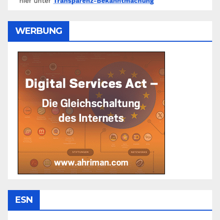
WERBUNG
ESN