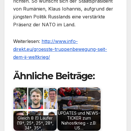
richten. So wünscht sich der Staatspräsident
von Rumänien, Klaus Iohannis, aufgrund der
jüngsten Politik Russlands eine verstärkte
Präsenz der NATO im Land.
Weiterlesen:
http://www.info-
direkt.eu/groesste-truppenbewegung-seit-
dem-ii-weltkrieg/
Ähnliche Beiträge:
UPDATES und NEWS-
Gleich 8 (!) Läufer
TICKER zum
(19†, 25†, 25†, 28†,
Nahostkrieg - z.B:
34†, 35†,…
US…