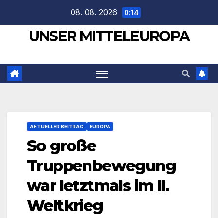
Zum
08. 08. 2026
0:14
Inhalt
UNSER MITTELEUROPA
springen
AKTUELLER BEITRAG
EUROPA
So große
Truppenbewegung
war letztmals im II.
Weltkrieg