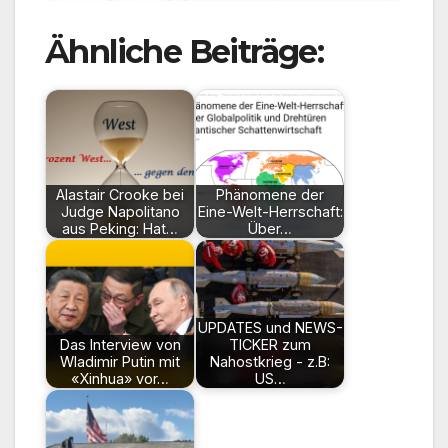
Ähnliche Beiträge:
Alastair Crooke bei
Phänomene der
Judge Napolitano
Eine-Welt-Herrschaft:
aus Peking: Hat…
Über…
UPDATES und NEWS-
Das Interview von
TICKER zum
Wladimir Putin mit
Nahostkrieg - z.B:
«Xinhua» vor…
US…