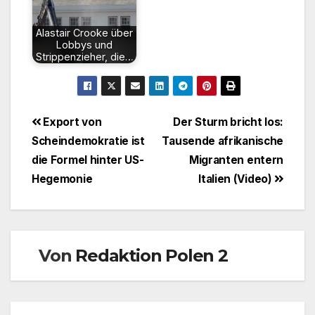
Alastair Crooke über
Lobbys und
Strippenzieher, die…
Beitragsnavigation
Export von
Der Sturm bricht los:
Scheindemokratie ist
Tausende afrikanische
die Formel hinter US-
Migranten entern
Hegemonie
Italien (Video)
Von
Redaktion Polen 2