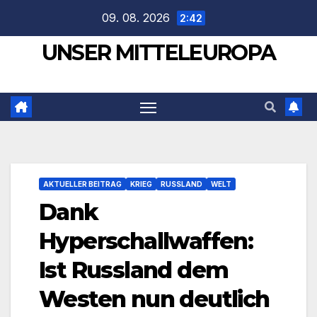
Zum
09. 08. 2026
2:42
Inhalt
UNSER MITTELEUROPA
springen
AKTUELLER BEITRAG
KRIEG
RUSSLAND
WELT
Dank
Hyperschallwaffen:
Ist Russland dem
Westen nun deutlich