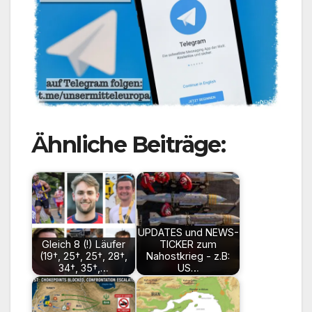
Ähnliche Beiträge:
UPDATES und NEWS-
Gleich 8 (!) Läufer
TICKER zum
(19†, 25†, 25†, 28†,
Nahostkrieg - z.B:
34†, 35†,…
US…