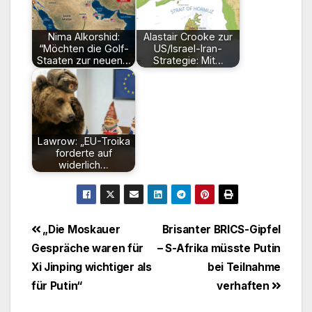
Nima Alkorshid:
Alastair Crooke zur
“Möchten die Golf-
US/Israel-Iran-
Staaten zur neuen…
Strategie: Mit…
Lawrow: „EU-Troika
forderte auf
widerlich…
Beitragsnavigation
„Die Moskauer
Brisanter BRICS-Gipfel
Gespräche waren für
– S-Afrika müsste Putin
Xi Jinping wichtiger als
bei Teilnahme
für Putin“
verhaften