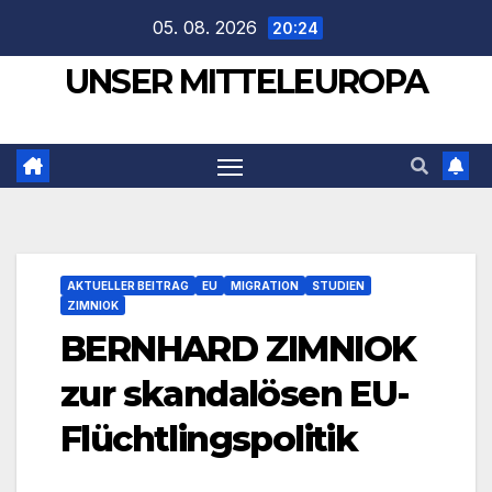
Zum
05. 08. 2026
20:24
Inhalt
UNSER MITTELEUROPA
springen
AKTUELLER BEITRAG
EU
MIGRATION
STUDIEN
ZIMNIOK
BERNHARD ZIMNIOK
zur skandalösen EU-
Flüchtlingspolitik