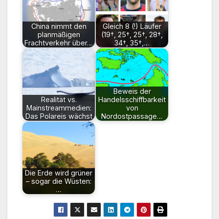
China nimmt den
Gleich 8 (!) Läufer
planmäßigen
(19†, 25†, 25†, 28†,
Frachtverkehr über…
34†, 35†,…
Beweis der
Realität vs.
Handelsschiffbarkeit
Mainstreammedien:
von
Das Polareis wächst
Nordostpassage…
Die Erde wird grüner
– sogar die Wüsten:
…