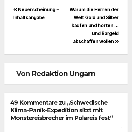
Beitragsnavigation
Neuerscheinung –
Warum die Herren der
Inhaltsangabe
Welt Gold und Silber
kaufen und horten …
und Bargeld
abschaffen wollen
Von
Redaktion Ungarn
49 Kommentare zu „Schwedische
Klima-Panik-Expedition sitzt mit
Monstereisbrecher im Polareis fest“