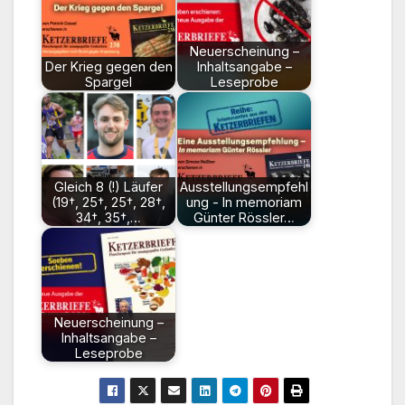
Neuerscheinung –
Der Krieg gegen den
Inhaltsangabe –
Spargel
Leseprobe
Gleich 8 (!) Läufer
Ausstellungsempfehl
(19†, 25†, 25†, 28†,
ung - In memoriam
34†, 35†,…
Günter Rössler…
Neuerscheinung –
Inhaltsangabe –
Leseprobe