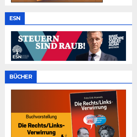
ESN
BÜCHER