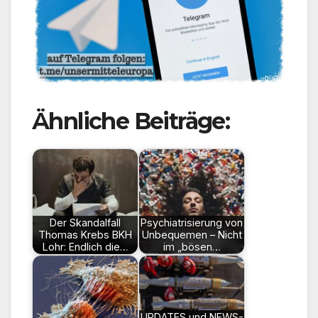
Ähnliche Beiträge:
Der Skandalfall
Psychiatrisierung von
Thomas Krebs BKH
Unbequemen – Nicht
Lohr: Endlich die…
im „bösen…
UPDATES und NEWS-