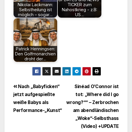
Nikolai Lackmann:
TICKER zum
Selbstheilung ist
Nahostkrieg - z.B:
möglich – sogar…
US…
Patrick Henningsen:
Den Golfmonarchien
droht der…
Beitragsnavigation
Nach „Babyficken“
Sinéad O’Connor ist
jetzt aufgespießte
tot: „Where did I go
weiße Babys als
wrong?““ – Zerbrochen
Performance-„Kunst“
am abendländischen
„Woke“-Selbsthass
(Video) +UPDATE