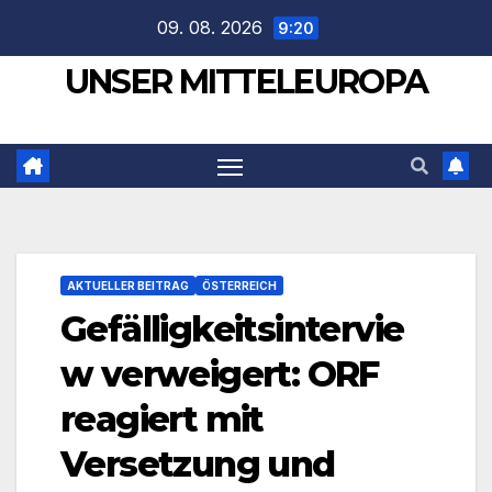
Zum
09. 08. 2026
9:20
Inhalt
UNSER MITTELEUROPA
springen
AKTUELLER BEITRAG
ÖSTERREICH
Gefälligkeitsintervie
w verweigert: ORF
reagiert mit
Versetzung und