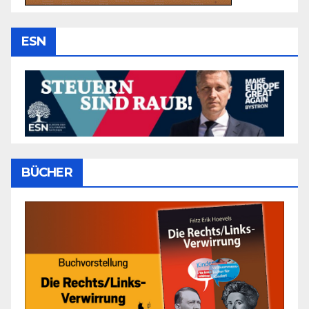
ESN
BÜCHER