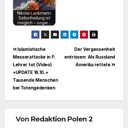
Nikolai Lackmann:
Selbstheilung ist
möglich – sogar…
Beitragsnavigation
Islamistische
Der Vergessenheit
Messerattacke in F:
entrissen: Als Russland
Lehrer tot (Video)
Amerika rettete
+UPDATE 16.10.+
Tausende Menschen
bei Totengedenken
Von
Redaktion Polen 2