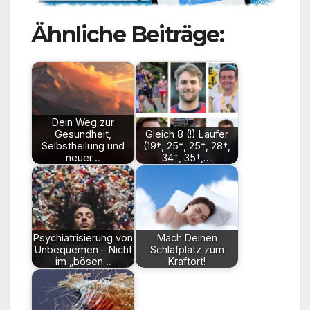
Ähnliche Beiträge:
Dein Weg zur
Gesundheit,
Gleich 8 (!) Läufer
Selbstheilung und
(19†, 25†, 25†, 28†,
neuer…
34†, 35†,…
Psychiatrisierung von
Mach Deinen
Unbequemen – Nicht
Schlafplatz zum
im „bösen…
Kraftort!