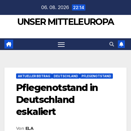
Zum
06. 08. 2026
22:14
Inhalt
UNSER MITTELEUROPA
springen
AKTUELLER BEITRAG
DEUTSCHLAND
PFLEGENOTSTAND
Pflegenotstand in
Deutschland
eskaliert
Von
ELA