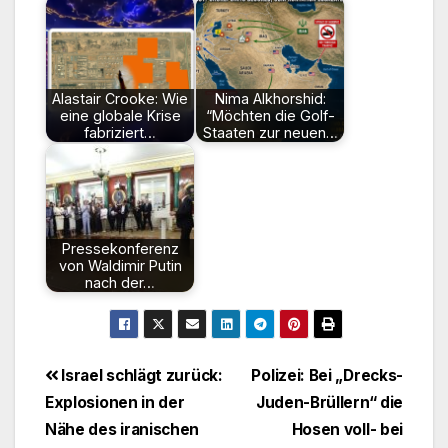
Alastair Crooke: Wie
Nima Alkhorshid:
eine globale Krise
“Möchten die Golf-
fabriziert…
Staaten zur neuen…
Pressekonferenz
von Waldimir Putin
nach der…
Beitragsnavigation
Israel schlägt zurück:
Polizei: Bei „Drecks-
Explosionen in der
Juden-Brüllern“ die
Nähe des iranischen
Hosen voll- bei