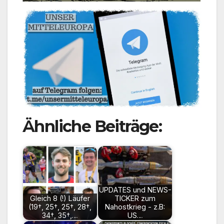
Ähnliche Beiträge:
UPDATES und NEWS-
Gleich 8 (!) Läufer
TICKER zum
(19†, 25†, 25†, 28†,
Nahostkrieg - z.B:
34†, 35†,…
US…