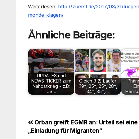
Weiterlesen:
http://zuerst.de/2017/03/31/luege
monde-klagen/
Ähnliche Beiträge:
UPDATES und
NEWS-TICKER zum
Gleich 8 (!) Läufer
Phän
Nahostkrieg - z.B:
(19†, 25†, 25†, 28†,
Ei
US…
34†, 35†,…
Herrsc
Beitragsnavigation
Orban greift EGMR an: Urteil sei eine
„Einladung für Migranten“