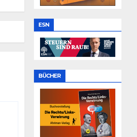
ESN
BÜCHER