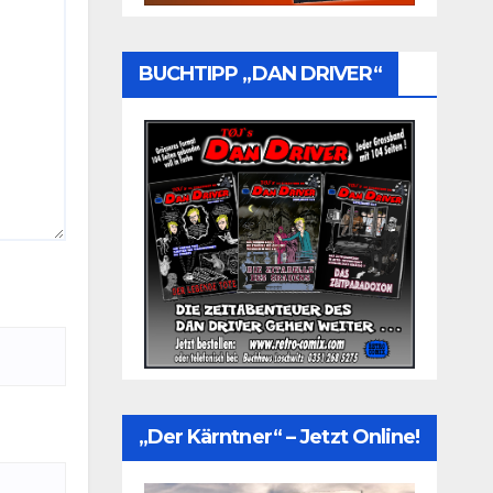
BUCHTIPP „DAN DRIVER“
„Der Kärntner“ – Jetzt Online!