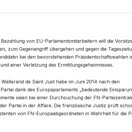
 Bezahlung von EU-Parlamentsmitarbeitern will die Vorsitz
Pen, zum Gegenangriff übergehen und gegen die Tageszeit
ndidatin bei den bevorstehenden Präsidentschaftswahlen is
und einer Verletzung des Ermittlungsgeheimnisses.
r Wallerand de Saint Just habe im Juni 2014 nach den
 Partei dank des Europaparlaments „bedeutende Einsparu
mente seien bei einer Durchsuchung der FN-Parteizentral
r Partei in der Affäre. Die französische Justiz prüft scho
istenten von FN-Europaabgeordneten in Wahrheit für die Pa