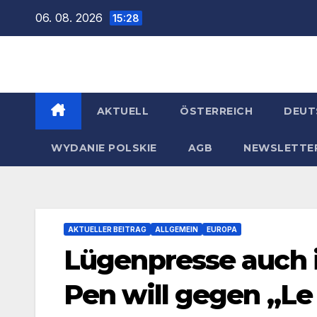
Zum
06. 08. 2026
15:28
Inhalt
springen
AKTUELL
ÖSTERREICH
DEUT
WYDANIE POLSKIE
AGB
NEWSLETTE
AKTUELLER BEITRAG
ALLGEMEIN
EUROPA
Lügenpresse auch i
Pen will gegen „L