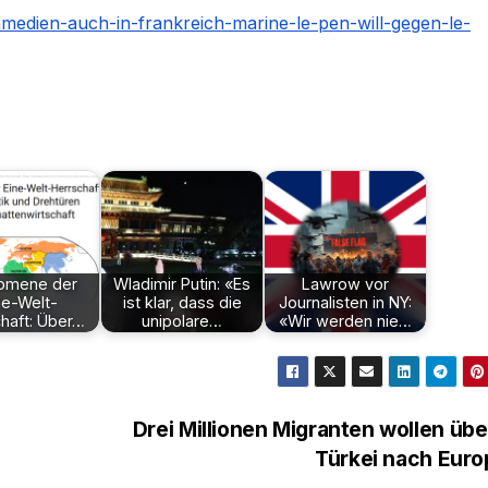
nmedien-auch-in-frankreich-marine-le-pen-will-gegen-le-
omene der
Wladimir Putin: «Es
Lawrow vor
ne-Welt-
ist klar, dass die
Journalisten in NY:
haft: Über…
unipolare…
«Wir werden nie…
Drei Millionen Migranten wollen übe
Türkei nach Eur