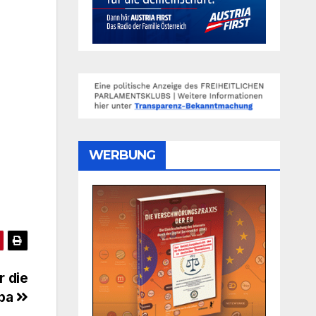
WERBUNG
r die
opa