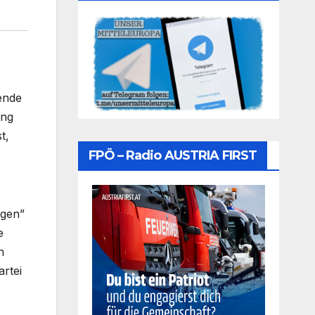
ende
ung
t,
FPÖ – Radio AUSTRIA FIRST
ngen”
e
n
rtei