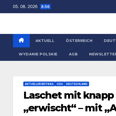
Zum
05. 08. 2026
8:56
Inhalt
springen
AKTUELL
ÖSTERREICH
DEUT
WYDANIE POLSKIE
AGB
NEWSLETTE
AKTUELLER BEITRAG
CDU
DEUTSCHLAND
Laschet mit knapp
„erwischt“ – mit „