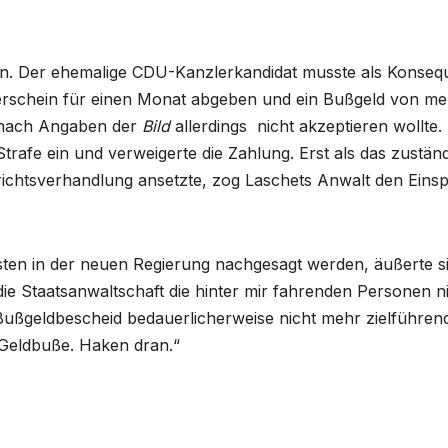
n. Der ehemalige CDU-Kanzlerkandidat musste als Konseq
erschein für einen Monat abgeben und ein Bußgeld von me
, nach Angaben der
Bild
allerdings nicht akzeptieren wollte.
trafe ein und verweigerte die Zahlung. Erst als das zustän
richtsverhandlung ansetzte, zog Laschets Anwalt den Eins
sten in der neuen Regierung nachgesagt werden, äußerte s
e Staatsanwaltschaft die hinter mir fahrenden Personen n
 Bußgeldbescheid bedauerlicherweise nicht mehr zielführend
Geldbuße. Haken dran.“