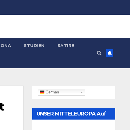
RONA
STUDIEN
SATIRE
German
t
UNSER MITTELEUROPA Auf
Telegram Folgen