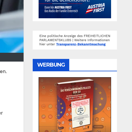
WERBUNG
en.
er