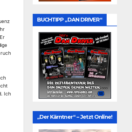
BUCHTIPP „DAN DRIVER“
uenz
hr
 Er
dige
pruch
ich
icht
. Ich
„Der Kärntner“ – Jetzt Online!