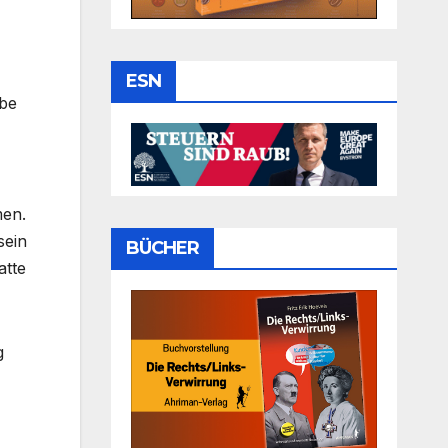
ESN
abe
men.
sein
BÜCHER
atte
g