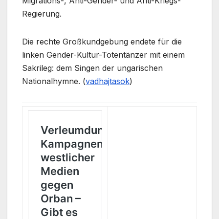
Migrations-, Anti-Gender- und Anti-Kriegs-
Regierung.
Die rechte Großkundgebung endete für die
linken Gender-Kultur-Totentänzer mit einem
Sakrileg: dem Singen der ungarischen
Nationalhymne. (
vadhajtasok
)
Manchmal muss ich mich schämen, weil ich Ungar bin. Mein Name
ist Kinga Kollár, aber ich lebe derzeit in Luxemburg. Ich arbeite für
die Europäische Kommission