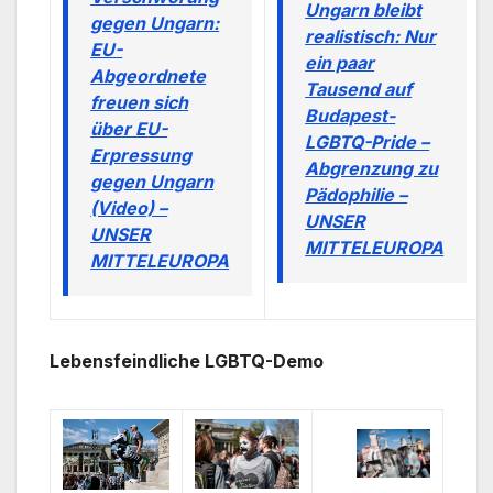
Ungarn bleibt
gegen Ungarn:
realistisch: Nur
EU-
ein paar
Abgeordnete
Tausend auf
freuen sich
Budapest-
über EU-
LGBTQ-Pride –
Erpressung
Abgrenzung zu
gegen Ungarn
Pädophilie –
(Video) –
UNSER
UNSER
MITTELEUROPA
MITTELEUROPA
Lebensfeindliche LGBTQ-Demo