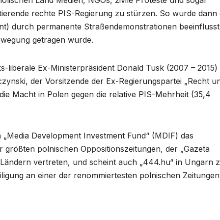
holischen Land Medien, NGOs, zivile Proteste und sogar
mtierende rechte PIS-Regierung zu stürzen. So wurde dann
nt) durch permanente Straßendemonstrationen beeinflusst
bewegung getragen wurde.
s-liberale Ex-Ministerpräsident Donald Tusk (2007 – 2015)
zynski, der Vorsitzende der Ex-Regierungspartei „Recht u
n die Macht in Polen gegen die relative PIS-Mehrheit (35,4
n „Media Development Investment Fund“ (MDIF) das
r größten polnischen Oppositionszeitungen, der „Gazeta
9 Ländern vertreten, und scheint auch „444.hu“ in Ungarn 
iligung an einer der renommiertesten polnischen Zeitungen