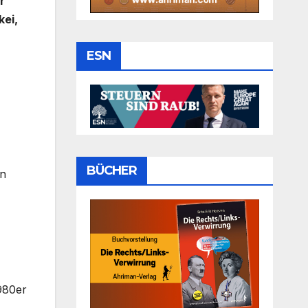
r
kei,
ESN
BÜCHER
en
980er