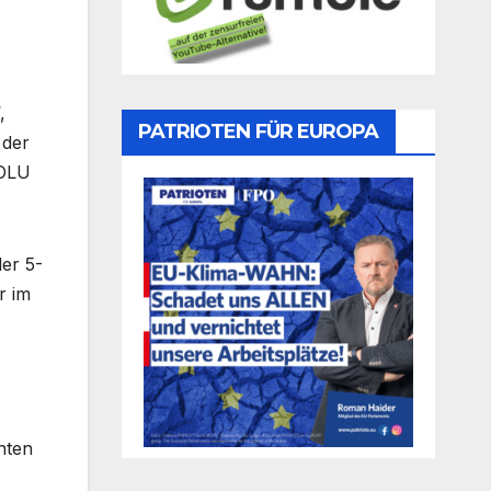
,
PATRIOTEN FÜR EUROPA
 der
POLU
er 5-
r im
nten