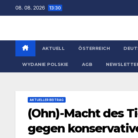
Zum
08. 08. 2026
13:30
Inhalt
springen
AKTUELL
ÖSTERREICH
DEUT
WYDANIE POLSKIE
AGB
NEWSLETTE
AKTUELLER BEITRAG
(Ohn)-Macht des Ti
gegen konservativ