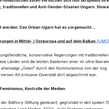
k-nihilistischen Eliten versuchen sich nun skrupellos ihre
en, traditionellen und Anti-Gender-Staaten Ungarn. Slowa
gt werden: Das Orban-Ugarn hat es vorgemacht…
erungen
in Mittel- / Osteuropa und auf dem Balkan
(
UME
)
gsfeindliche, konservative Regierungen mit traditionellen
se Länder sind die letzten Bastionen einer im ultra-liberal
er ehemalige „Osten“ durch den Kommunismus von der sog.
versen All-icnlusive-Diversität dort abgeschrmt war.
-Feminismus, Kontrolle der Medien
der Báthory-Stiftung gesteuert, gegründet in den späten 1