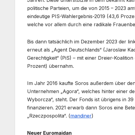
Jahren. Diese unterstützte in dem bekannt kat
politische Parteien, um die von 2015 – 2023 a
eindeutige PIS-Wahlergebnis-2019 (43,6 Proze
welche vor allem durch eine radikale Frauen
Bis dann tatsächlich im Dezember 2023 der link
erneut als „Agent Deutschlands“ (Jaroslaw Kac
Gerechtigkeit“ (PiS) – mit einer Dreier-Koalitio
Prozent) übernahm.
Im Jahr 2016 kaufte Soros außerdem über de
Unternehmen „Agora“, welches hinter einer de
Wyborcza“, steht. Der Fonds ist übrigens in 3
finanzieren. 2021 erwarb dann Soros eine Bete
„Rzeczpospolita“. (
mandiner
)
Neuer Euromaidan