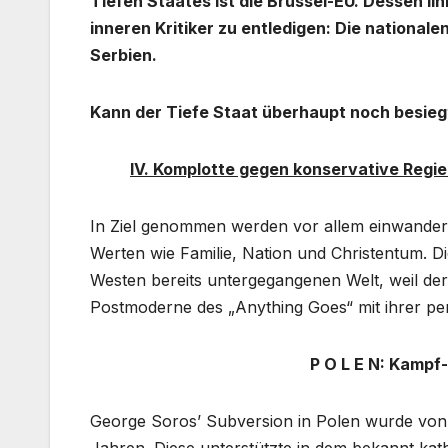
Tiefen Staates ist die Brüssel-EU. Dessen lin
inneren Kritiker zu entledigen: Die national
Serbien.
Kann der Tiefe Staat überhaupt noch besie
IV. Komplotte gegen konservative Regi
In Ziel genommen werden vor allem einwanderun
Werten wie Familie, Nation und Christentum. Die
Westen bereits untergegangenen Welt, weil d
Postmoderne des „Anything Goes“ mit ihrer per
P O L E N: Kampf
George Soros’ Subversion in Polen wurde von 