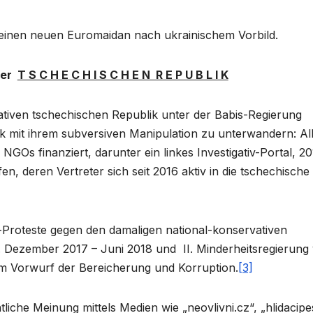
r einen neuen Euromaidan nach ukrainischem Vorbild.
 der
T S C H E C H I S C H E N R E P U B L I K
tiven tschechischen Republik unter der Babis-Regierung
rk mit ihrem subversiven Manipulation zu unterwandern: All
NGOs finanziert, darunter ein linkes Investigativ-Portal, 20
n, deren Vertreter sich seit 2016 aktiv in die tschechische
-Proteste gegen den damaligen national-konservativen
I. Dezember 2017 – Juni 2018 und II. Minderheitsregierung
m Vorwurf der Bereicherung und Korruption.
[3]
liche Meinung mittels Medien wie „neovlivni.cz“, „hlidacipe