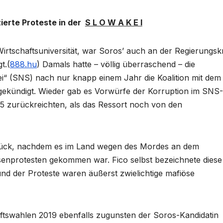
ierte Proteste in der
S L O W A K E I
irtschaftsuniversität, war Soros’ auch an der Regierungsk
t.(
888.hu
) Damals hatte – völlig überraschend – die
ei“ (SNS) nach nur knapp einem Jahr die Koalition mit dem
gekündigt. Wieder gab es Vorwürfe der Korruption im SNS-
015 zurückreichten, als das Ressort noch von den
zurück, nachdem es im Land wegen des Mordes an dem
enprotesten gekommen war. Fico selbst bezeichnete diese 
und der Proteste waren äußerst zwielichtige mafiöse
aftswahlen 2019 ebenfalls zugunsten der Soros-Kandidatin