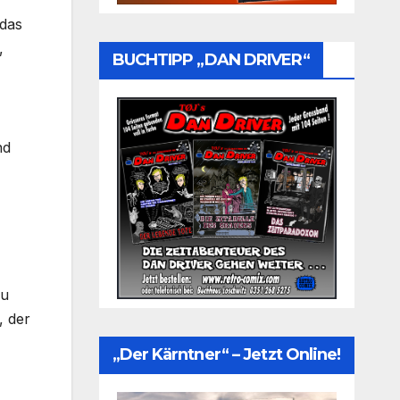
 das
,
BUCHTIPP „DAN DRIVER“
nd
zu
, der
„Der Kärntner“ – Jetzt Online!