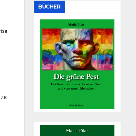
BÜCHER
rise
als