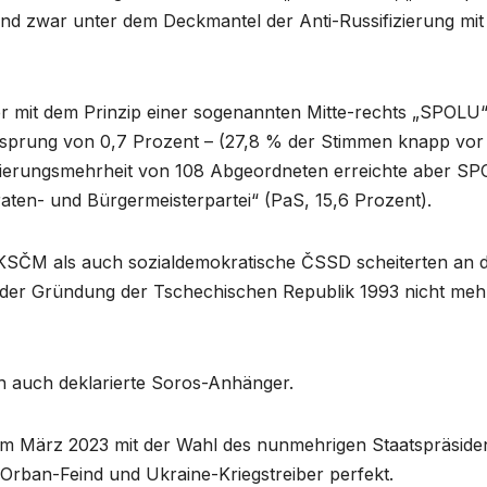
und zwar unter dem Deckmantel der Anti-Russifizierung mit
r mit dem Prinzip einer sogenannten Mitte-rechts „SPOLU“
sprung von 0,7 Prozent – (27,8 % der Stimmen knapp vor
Regierungsmehrheit von 108 Abgeordneten erreichte aber S
iraten- und Bürgermeisterpartei“ (PaS, 15,6 Prozent).
KSČM als auch sozialdemokratische ČSSD scheiterten an d
 der Gründung der Tschechischen Republik 1993 nicht meh
h auch deklarierte Soros-Anhänger.
 im März 2023 mit der Wahl des nunmehrigen Staatspräside
 Orban-Feind und Ukraine-Kriegstreiber perfekt.