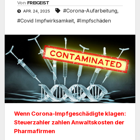
Von
FREIGEIST
#Corona-Aufarbeitung
,
APR. 24, 2025
#Covid Impfwirksamkeit
,
#Impfschäden
Wenn Corona-Impfgeschädigte klagen:
Steuerzahler zahlen Anwaltskosten der
Pharmafirmen