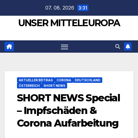
Zum
07. 08. 2026
3:31
Inhalt
UNSER MITTELEUROPA
springen
AKTUELLER BEITRAG
CORONA
DEUTSCHLAND
ÖSTERREICH
SHORT NEWS
SHORT NEWS Special
– Impfschäden &
Corona Aufarbeitung