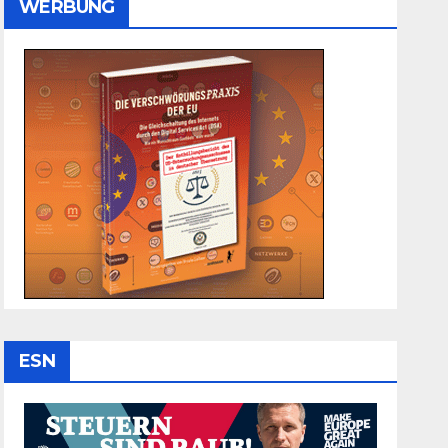
WERBUNG
ESN