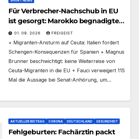
SHORT NEWS
Für Verbrecher-Nachschub in EU
ist gesorgt: Marokko begnadigte
1.788 Verurteilte diese Woche
01. 08. 2026
FREIGEIST
+ Migranten-Ansturm auf Ceuta: Italien fordert
Schengen-Konsequenzen für Spanien + Magnus
Brunner beschwichtigt: keine Weiterreise von
Ceuta-Migranten in die EU + Fauci verweigert 115
Mal die Aussage bei Senat-Anhörung, um…
AKTUELLER BEITRAG
CORONA
DEUTSCHLAND
GESUNDHEIT
Fehlgeburten: Fachärztin packt