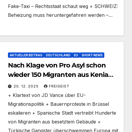
Fake-Taxi – Rechtsstaat schaut weg + SCHWEIZ:
Beheizung muss heruntergefahren werden –…
AKTUELLER BEITRAG
DEUTSCHLAND
EU
SHORT NEWS
Nach Klage von Pro Asyl schon
wieder 150 Migranten aus Kenia
eingeflogen
20. 12. 2025
FREIGEIST
+ Klartext von JD Vance über EU-
Migrationspolitik + Bauernproteste in Brüssel
eskalieren + Spanische Stadt vertreibt Hunderte
von Migranten aus besetztem Gebäude +
Türkische Gangster überschwemmen Europa mit