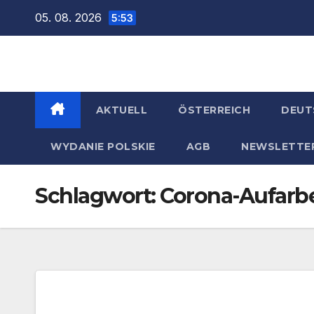
Zum
05. 08. 2026
5:53
Inhalt
springen
AKTUELL
ÖSTERREICH
DEUT
WYDANIE POLSKIE
AGB
NEWSLETTE
Schlagwort:
Corona-Aufarb