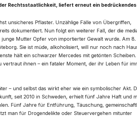
r Rechtsstaatlichkeit, liefert erneut ein bedrückendes 
t unsicheres Pflaster. Unzählige Fälle von Übergriffen,
ts dokumentiert. Nun folgt ein weiterer Fall, der die medi
e junge Mutter Opfer von importierter Gewalt wurde. Am 8.
öteborg. Sie ist müde, alkoholisiert, will nur noch nach Hau
enste hält ein schwarzer Mercedes mit getönten Scheiben.
 vertraut ihnen – ein fataler Moment, der ihr Leben für i
ter – und selbst das wirkt eher wie ein symbolischer Akt. 
nft, seit 2010 in Schweden, erhielt fünf Jahre Haft und 
en. Fünf Jahre für Entführung, Täuschung, gemeinschaftl
itzt man für Drogendelikte oder Steuervergehen mitunter