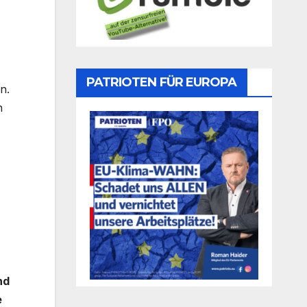
PATRIOTEN FÜR EUROPA
n.
n
nd
e