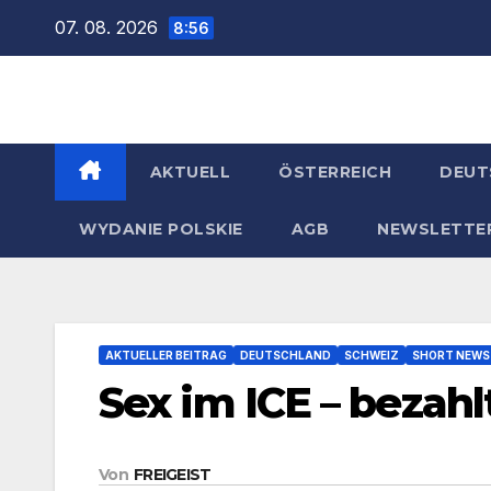
Zum
07. 08. 2026
8:56
Inhalt
springen
AKTUELL
ÖSTERREICH
DEUT
WYDANIE POLSKIE
AGB
NEWSLETTE
AKTUELLER BEITRAG
DEUTSCHLAND
SCHWEIZ
SHORT NEWS
Sex im ICE – bezahl
Von
FREIGEIST