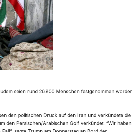
. Zudem seien rund 26.800 Menschen festgenommen worden
n den politischen Druck auf den Iran und verkündete die
n um den Persischen/Arabischen Golf verkündet. “Wir haben 
en Fall”, sagte Trump am Donnerstag an Bord der