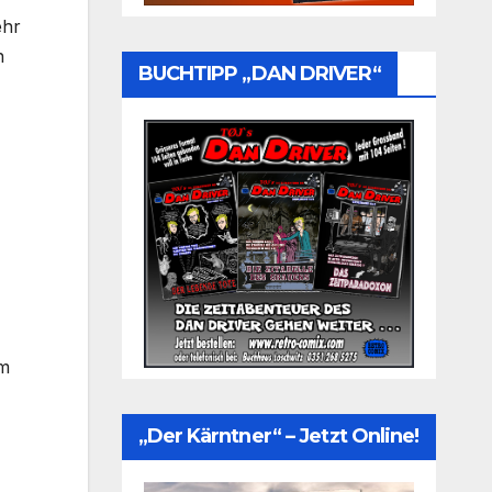
ehr
n
BUCHTIPP „DAN DRIVER“
im
„Der Kärntner“ – Jetzt Online!