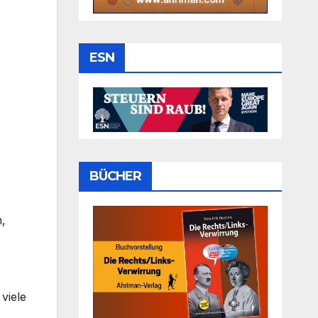
ESN
BÜCHER
,
viele