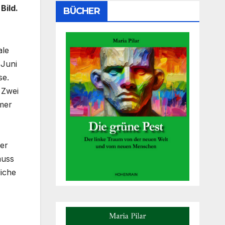
Bild.
BÜCHER
ale
 Juni
se.
 Zwei
mmer
Der
muss
iche