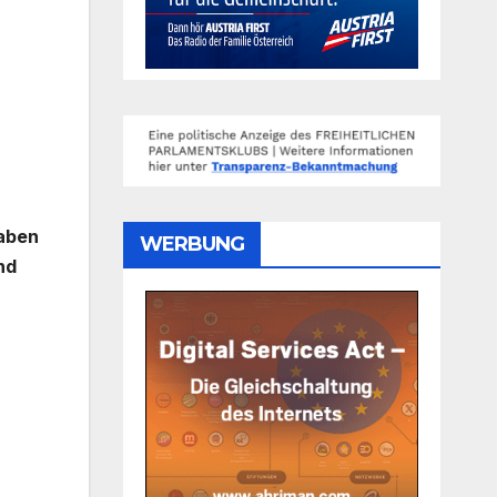
aben
WERBUNG
nd