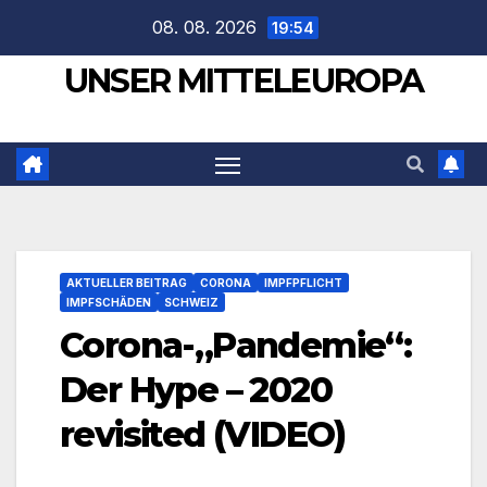
Zum
08. 08. 2026
19:54
Inhalt
UNSER MITTELEUROPA
springen
AKTUELLER BEITRAG
CORONA
IMPFPFLICHT
IMPFSCHÄDEN
SCHWEIZ
Corona-„Pandemie“:
Der Hype – 2020
revisited (VIDEO)