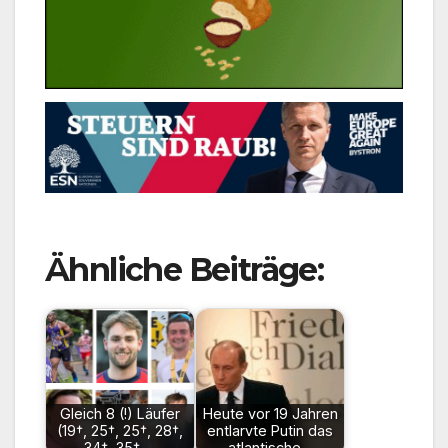
Ähnliche Beiträge:
Gleich 8 (!) Läufer
Heute vor 19 Jahren
(19†, 25†, 25†, 28†,
entlarvte Putin das
34†, 35†,…
atlantische…