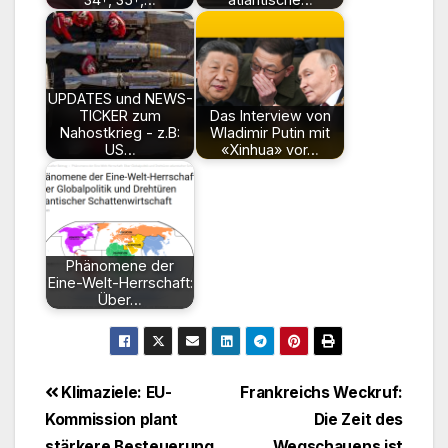
UPDATES und NEWS-
TICKER zum
Das Interview von
Nahostkrieg - z.B:
Wladimir Putin mit
US…
«Xinhua» vor…
Phänomene der
Eine-Welt-Herrschaft:
Über…
Beitragsnavigation
Klimaziele: EU-
Frankreichs Weckruf:
Kommission plant
Die Zeit des
stärkere Besteuerung
Wegschauens ist