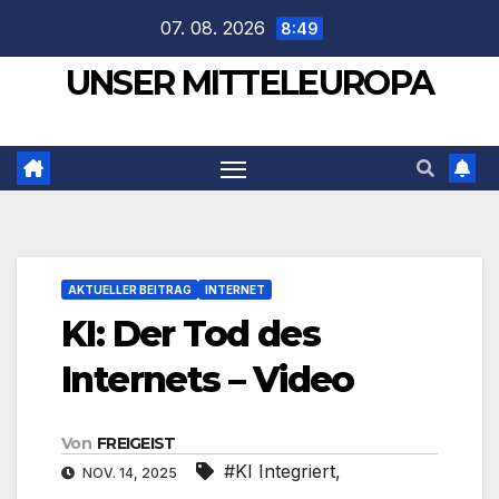
Zum
07. 08. 2026
8:49
Inhalt
UNSER MITTELEUROPA
springen
AKTUELLER BEITRAG
INTERNET
KI: Der Tod des
Internets – Video
Von
FREIGEIST
#KI Integriert
,
NOV. 14, 2025