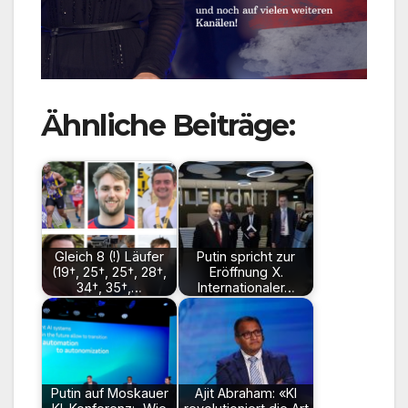
Ähnliche Beiträge:
Gleich 8 (!) Läufer
Putin spricht zur
(19†, 25†, 25†, 28†,
Eröffnung X.
34†, 35†,…
Internationaler…
Putin auf Moskauer
Ajit Abraham: «KI