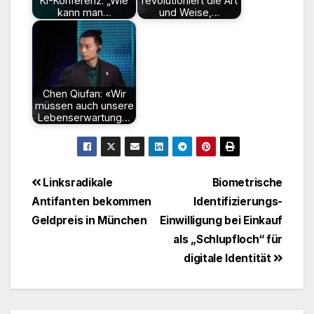
KI-Konferenz: „Wie
revolutioniert die Art
kann man…
und Weise,…
Chen Qiufan: «Wir
müssen auch unsere
Lebenserwartung…
Beitragsnavigation
Linksradikale
Biometrische
Antifanten bekommen
Identifizierungs-
Geldpreis in München
Einwilligung bei Einkauf
als „Schlupfloch“ für
digitale Identität