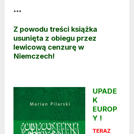
***
Z powodu treści książka
usunięta z obiegu przez
lewicową cenzurę w
Niemczech!
UPADE
K
EUROP
Y !
TERAZ