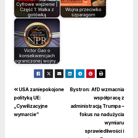
Cyfrowe więzienie |
Część 1: Walka z
Wojna przeciwko
gotówką
szparagom
Victor Gao o
konsekwencjach
ograniczonej wojny…
Beitragsnavigation
USA zaniepokojone
Bystron: AfD wzmacnia
polityką UE:
współpracę z
„Cywilizacyjne
administracją Trumpa –
wymarcie”
fokus na nadużycia
wymiaru
sprawiedliwości i