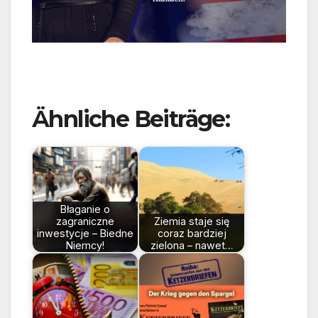
Ähnliche Beiträge:
Błaganie o
zagraniczne
Ziemia staje się
inwestycje – Biedne
coraz bardziej
Niemcy!
zielona – nawet…