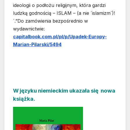
ideologii o podłożu religijnym, która gardzi
ludzką godnością – ISLAM – (a nie ´islamizm´)!
´.”Do zamówienia bezpośrednio w
wydawnictwie:
capitalbook.com.pl/pl/p/Upadek-Europy-
Marian-Pilarski/5494
W języku niemieckim ukazała się nowa
książka.