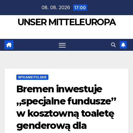
Zum
08. 08. 2026
17:00
Inhalt
UNSER MITTELEUROPA
springen
WYDANIE POLSKIE
Bremen inwestuje
„specjalne fundusze”
w kosztowną toaletę
genderową dla