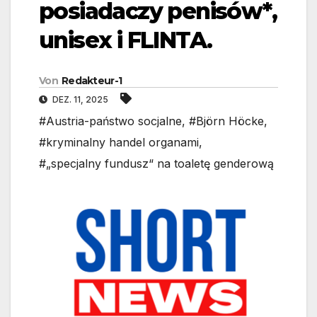
posiadaczy penisów*,
unisex i FLINTA.
Von
Redakteur-1
DEZ. 11, 2025
#Austria-państwo socjalne
,
#Björn Höcke
,
#kryminalny handel organami
,
#„specjalny fundusz“ na toaletę genderową