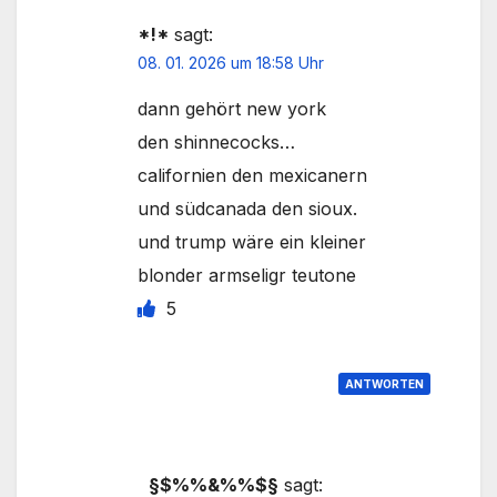
*!*
sagt:
08. 01. 2026 um 18:58 Uhr
dann gehört new york
den shinnecocks…
californien den mexicanern
und südcanada den sioux.
und trump wäre ein kleiner
blonder armseligr teutone
5
ANTWORTEN
§$%%&%%$§
sagt: