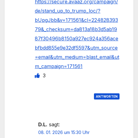
https://secure.avaaz.org/campaign/
de/stand_up_to_trump_loc/?
bUpgJbb&v=171561&cl=224828393
79&_checksum=da813a18b3d5ab19
87f30496b8150a927ec924a356ace
bfbdd855e9e32df5597&utm_source
=email&utm_medium=blast_email&ut
m_campaign=171561
3
ANTWORTEN
D.L.
sagt:
08. 01. 2026 um 15:30 Uhr