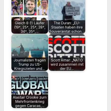
Gleich 8 (!) Läufer
The Duran: „EU-
(19†, 25†, 25†, 28†,
Staaten haben ihre
34†, 35†,…
Souveränität schon…
Journalisten fragen
Scott Ritter: „NATO
Trump zu US-
wird zusammen mit
Kriegszielen und…
der EU…
Alastair Crooke zum
Mehrfrontenkrieg
gegen Caracas,…