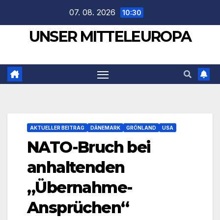
Zum
07. 08. 2026
10:30
Inhalt
UNSER MITTELEUROPA
springen
AKTUELLER BEITRAG
DÄNEMARK
GRÖNLAND
USA
NATO-Bruch bei
anhaltenden
„Übernahme-
Ansprüchen“