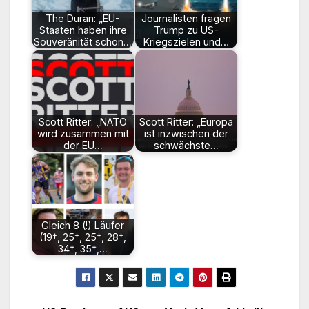
The Duran: „EU-
Journalisten fragen
Staaten haben ihre
Trump zu US-
Souveränität schon…
Kriegszielen und…
Scott Ritter: „NATO
Scott Ritter: „Europa
wird zusammen mit
ist inzwischen der
der EU…
schwächste…
Gleich 8 (!) Läufer
(19†, 25†, 25†, 28†,
34†, 35†,…