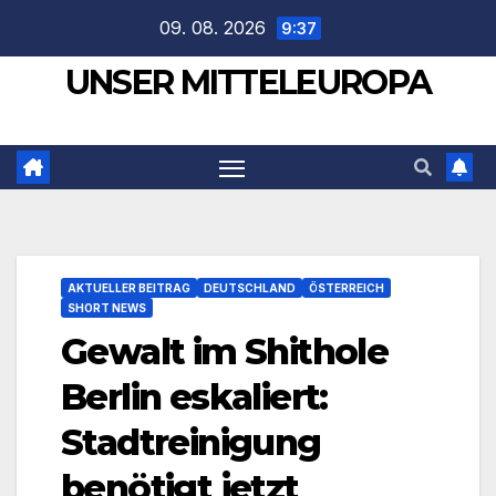
Zum
09. 08. 2026
9:37
Inhalt
UNSER MITTELEUROPA
springen
AKTUELLER BEITRAG
DEUTSCHLAND
ÖSTERREICH
SHORT NEWS
Gewalt im Shithole
Berlin eskaliert:
Stadtreinigung
benötigt jetzt