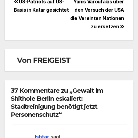
Beitragsnavigation
US-Patriots auf US-
Yanis Varoufakis über
Basis in Katar gesichtet
den Versuch der USA
die Vereinten Nationen
zu ersetzen
Von
FREIGEIST
37 Kommentare zu „Gewalt im
Shithole Berlin eskaliert:
Stadtreinigung benötigt jetzt
Personenschutz“
Ishtar
sagt: