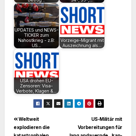
UPDATES und NEWS-
TICKER zum
Nahostkrieg - z.B:
Vorzeige-Migrant mit
US…
Auszeichnung als…
USA drohen EU-
Zensoren: Visa-
Verbote, Klagen &…
Beitragsnavigation
Weltweit
US-Militär mit
explodieren die
Vorbereitungen für
katastrophalen
lang andauernde „Iran-