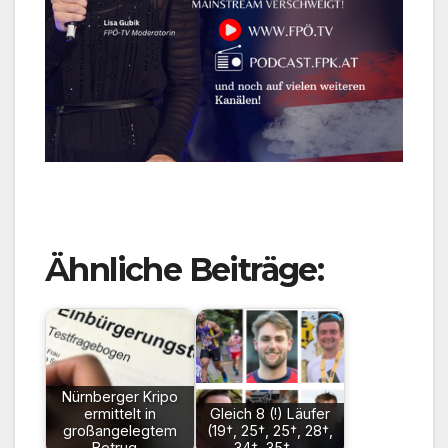
Ähnliche Beiträge:
Nürnberger Kripo
ermittelt in
Gleich 8 (!) Läufer
großangelegtem
(19†, 25†, 25†, 28†,
Betrug…
34†, 35†,…