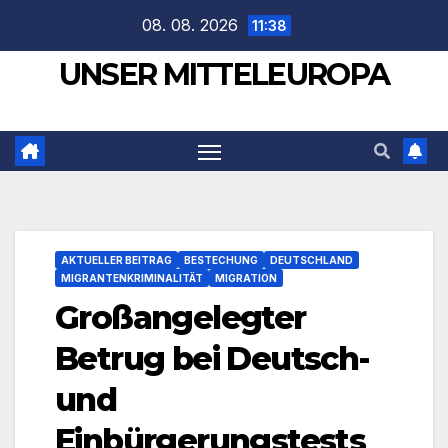
Zum
08. 08. 2026
11:38
Inhalt
UNSER MITTELEUROPA
springen
AKTUELLER BEITRAG
BESTECHUNG
DEUTSCHLAND
MIGRANTENKRIMINALITÄT
MIGRATION
Großangelegter
Betrug bei Deutsch-
und
Einbürgerungstests