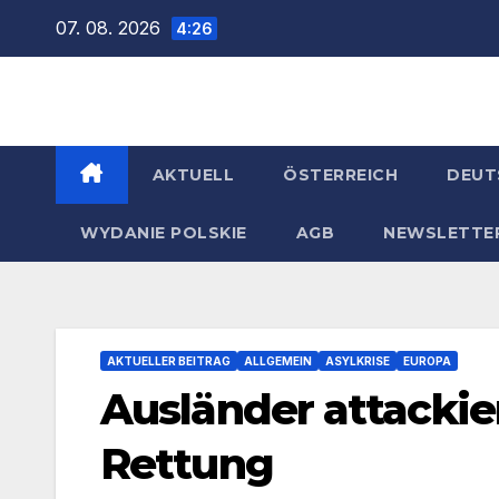
Zum
07. 08. 2026
4:26
Inhalt
springen
AKTUELL
ÖSTERREICH
DEUT
WYDANIE POLSKIE
AGB
NEWSLETTE
AKTUELLER BEITRAG
ALLGEMEIN
ASYLKRISE
EUROPA
Ausländer attacki
Rettung