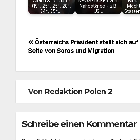
Gleich 8 (!) Läufer
NEWS-TICKER zum
Nima 
(19†, 25†, 25†, 28†,
Nahostkrieg - z.B:
“Möcht
34†, 35†,…
US…
Staate
Beitragsnavigation
Österreichs Präsident stellt sich auf
Seite von Soros und Migration
Von
Redaktion Polen 2
Schreibe einen Kommentar