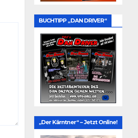
BUCHTIPP „DAN DRIVER“
„Der Kärntner“ – Jetzt Online!