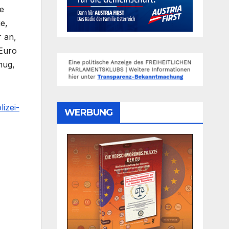
ie
e,
r an,
 Euro
nug,
izei-
WERBUNG