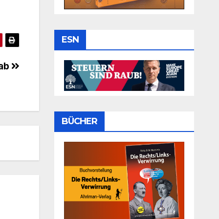
ESN
 ab
BÜCHER