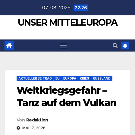
Zum
07. 08. 2026
22:26
Inhalt
UNSER MITTELEUROPA
springen
AKTUELLER BEITRAG
EU
EUROPA
KRIEG
RUSSLAND
Weltkriegsgefahr –
Tanz auf dem Vulkan
Von
Redaktion
MAI 17, 2026