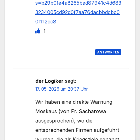
s=b29b0fe4a8265bad87941c4d683
3234005cd92d0f7aa76dacbbdcbc0
0f112cc8
1
ANTWORTEN
der Logiker
sagt:
17. 05. 2026 um 20:37 Uhr
Wir haben eine direkte Warnung
Moskaus (von Fr. Sacharowa
ausgesprochen), wo die
entsprechenden Firmen aufgeführt
wurden, die als Kriegsziele genannt