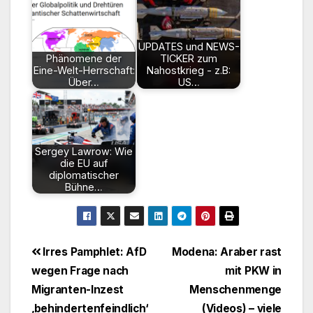
UPDATES und NEWS-
Phänomene der
TICKER zum
Eine-Welt-Herrschaft:
Nahostkrieg - z.B:
Über…
US…
Sergey Lawrow: Wie
die EU auf
diplomatischer
Bühne…
Beitragsnavigation
Irres Pamphlet: AfD
Modena: Araber rast
wegen Frage nach
mit PKW in
Migranten-Inzest
Menschenmenge
‚behindertenfeindlich‘
(Videos) – viele