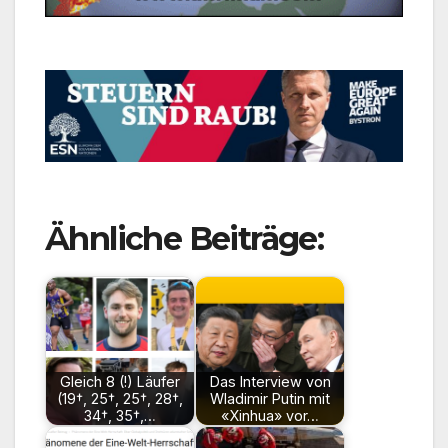
Ähnliche Beiträge:
Gleich 8 (!) Läufer
Das Interview von
(19†, 25†, 25†, 28†,
Wladimir Putin mit
34†, 35†,…
«Xinhua» vor…