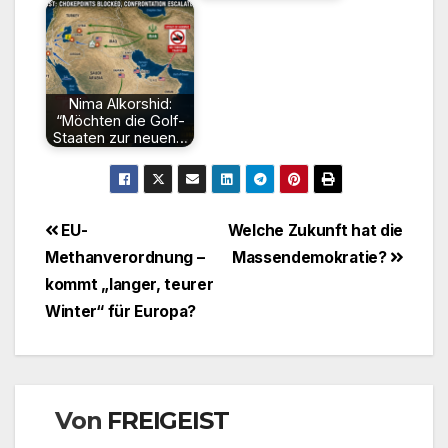
Nima Alkorshid:
“Möchten die Golf-
Staaten zur neuen…
Beitragsnavigation
EU-
Welche Zukunft hat die
Methanverordnung –
Massendemokratie?
kommt „langer, teurer
Winter“ für Europa?
Von
FREIGEIST