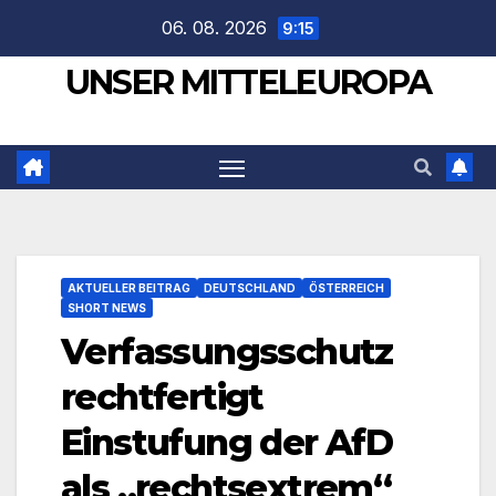
Zum
06. 08. 2026
9:15
Inhalt
UNSER MITTELEUROPA
springen
AKTUELLER BEITRAG
DEUTSCHLAND
ÖSTERREICH
SHORT NEWS
Verfassungsschutz
rechtfertigt
Einstufung der AfD
als „rechtsextrem“