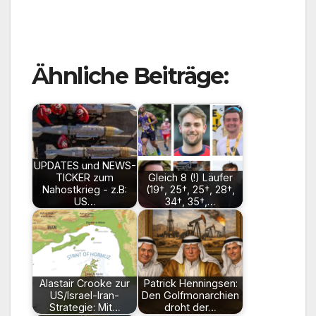
Ähnliche Beiträge:
UPDATES und NEWS-
TICKER zum
Gleich 8 (!) Läufer
Nahostkrieg - z.B:
(19†, 25†, 25†, 28†,
US…
34†, 35†,…
Alastair Crooke zur
Patrick Henningsen:
US/Israel-Iran-
Den Golfmonarchien
Strategie: Mit…
droht der…