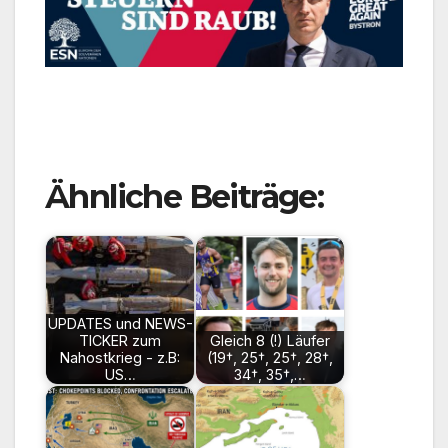
Ähnliche Beiträge:
UPDATES und NEWS-
TICKER zum
Gleich 8 (!) Läufer
Nahostkrieg - z.B:
(19†, 25†, 25†, 28†,
US…
34†, 35†,…