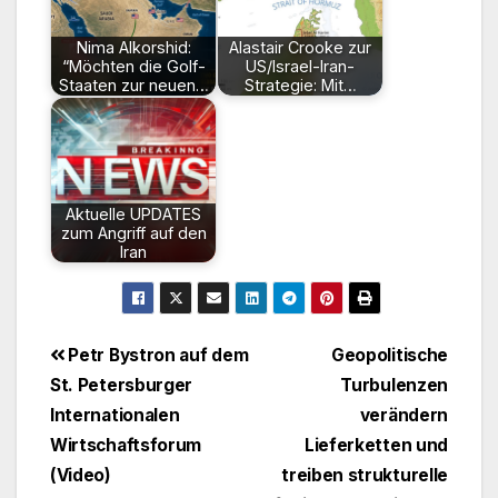
Nima Alkorshid:
Alastair Crooke zur
“Möchten die Golf-
US/Israel-Iran-
Staaten zur neuen…
Strategie: Mit…
Aktuelle UPDATES
zum Angriff auf den
Iran
Beitragsnavigation
Petr Bystron auf dem
Geopolitische
St. Petersburger
Turbulenzen
Internationalen
verändern
Wirtschaftsforum
Lieferketten und
(Video)
treiben strukturelle