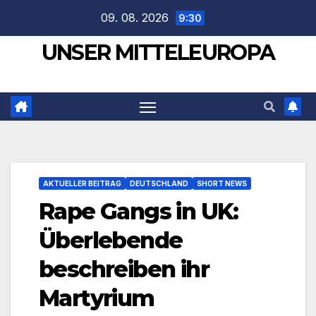
Zum
09. 08. 2026
9:30
Inhalt
UNSER MITTELEUROPA
springen
AKTUELLER BEITRAG
DEUTSCHLAND
SHORT NEWS
Rape Gangs in UK:
Überlebende
beschreiben ihr
Martyrium