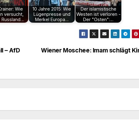
Krainer: Wie
10 Jahre 2015: Wie
Der islamistische
n versucht,
Lügenpresse und
Westen ist verloren -
 Russland…
Merkel Europa…
Der "Osten":…
l – AfD
Wiener Moschee: Imam schlägt K