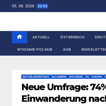
Zum
05. 08. 2026
22:03
Inhalt
springen
AKTUELL
ÖSTERREICH
DEUT
WYDANIE POLSKIE
AGB
NEWSLETTE
AKTUELLER BEITRAG
ALLGEMEIN
ASYLKRISE
EU
EUROPA
Neue Umfrage: 74%
Einwanderung nac