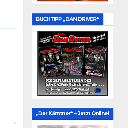
BUCHTIPP „DAN DRIVER“
„Der Kärntner“ – Jetzt Online!