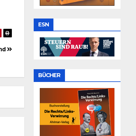
ESN
ind
BÜCHER