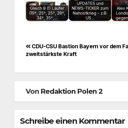
UPDATES und
Gleich 8 (!) Läufer
NEWS-TICKER zum
Alex 
(19†, 25†, 25†, 28†,
Nahostkrieg - z.B:
Londo
34†, 35†,…
US…
gegen
Beitragsnavigation
CDU-CSU Bastion Bayern vor dem Fal
zweitstärkste Kraft
Von
Redaktion Polen 2
Schreibe einen Kommentar