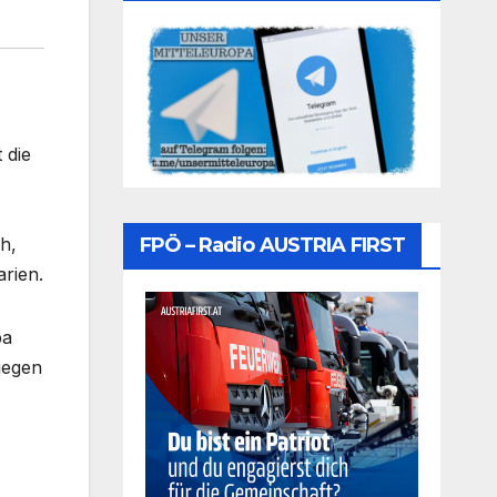
 die
FPÖ – Radio AUSTRIA FIRST
h,
rien.
pa
gegen