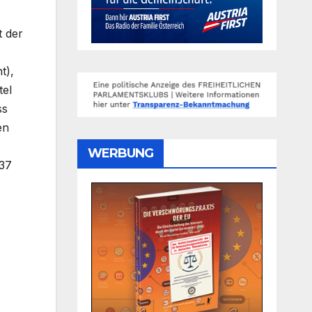
t der
t),
tel
ss
en
WERBUNG
(37