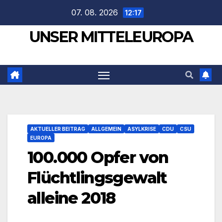
Zum
07. 08. 2026
12:17
Inhalt
UNSER MITTELEUROPA
springen
AKTUELLER BEITRAG
ALLGEMEIN
ASYLKRISE
CDU
CSU
EUROPA
100.000 Opfer von
Flüchtlingsgewalt
alleine 2018