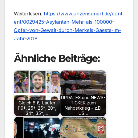
Weiterlesen:
https://www.unzensuriert.de/cont
ent/0029425-Asylanten-Mehr-als-100000-
Opfer-von-Gewalt-durch-Merkels-Gaeste-im-
Jahr-2018
Ähnliche Beiträge:
UPDATES und NEWS-
Gleich 8 (!) Läufer
TICKER zum
(19†, 25†, 25†, 28†,
Nahostkrieg - z.B:
34†, 35†,…
US…