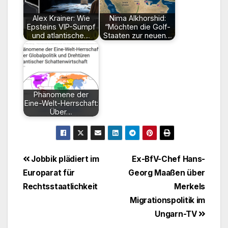
Alex Krainer: Wie
Nima Alkhorshid:
Epsteins VIP-Sumpf
“Möchten die Golf-
und atlantische…
Staaten zur neuen…
Phänomene der
Eine-Welt-Herrschaft:
Über…
Beitragsnavigation
Jobbik plädiert im
Ex-BfV-Chef Hans-
Europarat für
Georg Maaßen über
Rechtsstaatlichkeit
Merkels
Migrationspolitik im
Ungarn-TV