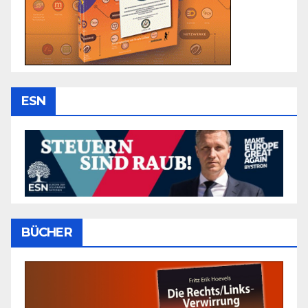
ESN
BÜCHER