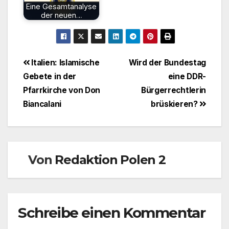
Eine Gesamtanalyse
der neuen…
Beitragsnavigation
Italien: Islamische
Wird der Bundestag
Gebete in der
eine DDR-
Pfarrkirche von Don
Bürgerrechtlerin
Biancalani
brüskieren?
Von
Redaktion Polen 2
Schreibe einen Kommentar