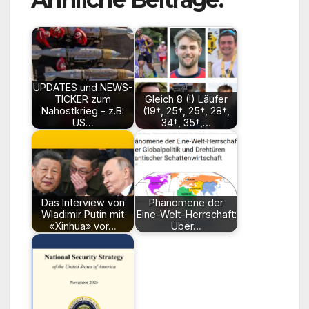
UPDATES und NEWS-
TICKER zum
Gleich 8 (!) Läufer
Nahostkrieg - z.B:
(19†, 25†, 25†, 28†,
US…
34†, 35†,…
Das Interview von
Phänomene der
Wladimir Putin mit
Eine-Welt-Herrschaft:
«Xinhua» vor…
Über…