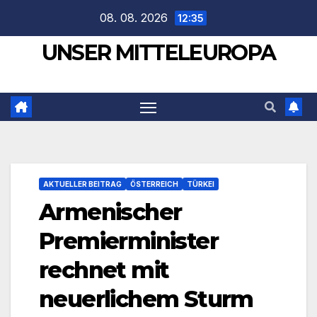
Zum
08. 08. 2026
12:35
Inhalt
UNSER MITTELEUROPA
springen
AKTUELLER BEITRAG
ÖSTERREICH
TÜRKEI
Armenischer
Premierminister
rechnet mit
neuerlichem Sturm