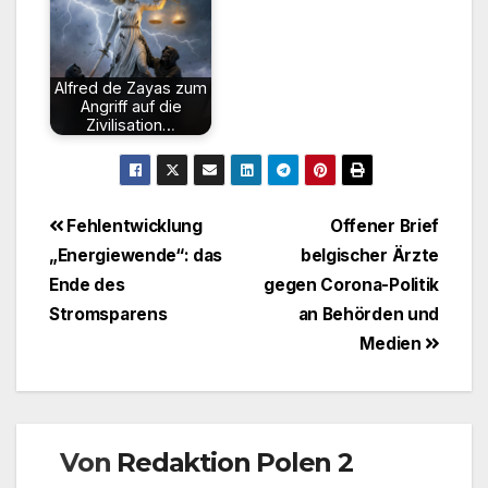
Alfred de Zayas zum
Angriff auf die
Zivilisation…
Beitragsnavigation
Fehlentwicklung
Offener Brief
„Energiewende“: das
belgischer Ärzte
Ende des
gegen Corona-Politik
Stromsparens
an Behörden und
Medien
Von
Redaktion Polen 2