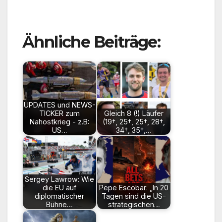
Ähnliche Beiträge:
UPDATES und NEWS-
TICKER zum
Gleich 8 (!) Läufer
Nahostkrieg - z.B:
(19†, 25†, 25†, 28†,
US…
34†, 35†,…
Sergey Lawrow: Wie
die EU auf
Pepe Escobar: „In 20
diplomatischer
Tagen sind die US-
Bühne…
strategischen…