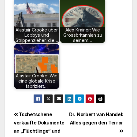
Alastair Crooke über
Alex Krainer: Wie
Lobbys und
Grossbritannien zu
Strippenzieher, die…
seinem…
Alastair Crooke: Wie
eine globale Krise
fabriziert…
Beitragsnavigation
Tschetschene
Dr. Norbert van Handel:
verkaufte Dokumente
Alles gegen den Terror
an „Flüchtlinge“ und