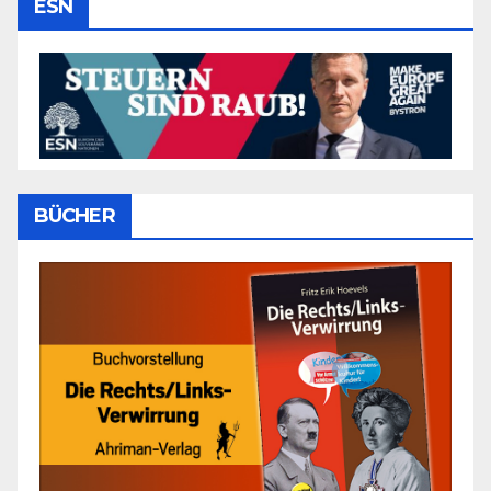
ESN
BÜCHER