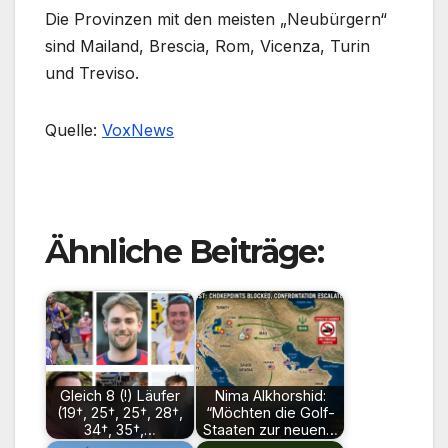
Die Provinzen mit den meisten „Neubürgern“
sind Mailand, Brescia, Rom, Vicenza, Turin
und Treviso.
Quelle:
VoxNews
Ähnliche Beiträge:
Gleich 8 (!) Läufer
Nima Alkhorshid:
(19†, 25†, 25†, 28†,
“Möchten die Golf-
34†, 35†,…
Staaten zur neuen…