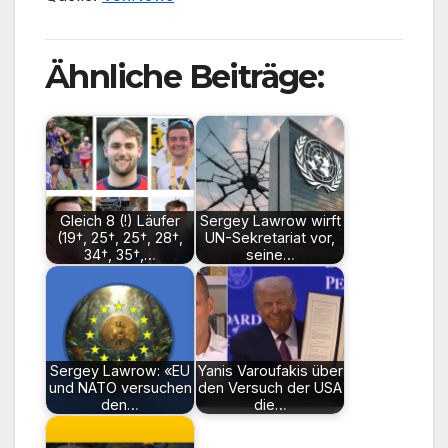
Ähnliche Beiträge:
Gleich 8 (!) Läufer
Sergey Lawrow wirft
(19†, 25†, 25†, 28†,
UN-Sekretariat vor,
34†, 35†,…
seine…
Sergey Lawrow: «EU
Yanis Varoufakis über
und NATO versuchen
den Versuch der USA
den…
die…