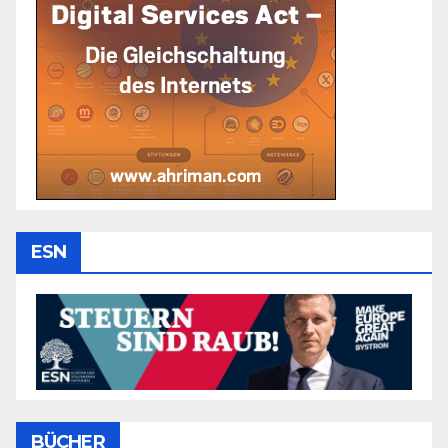
ESN
BÜCHER