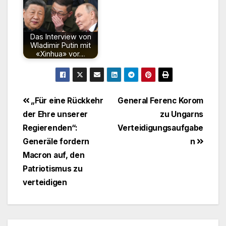
Das Interview von
Wladimir Putin mit
«Xinhua» vor…
Beitragsnavigation
„Für eine Rückkehr
General Ferenc Korom
der Ehre unserer
zu Ungarns
Regierenden“:
Verteidigungsaufgabe
Generäle fordern
n
Macron auf, den
Patriotismus zu
verteidigen