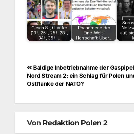
Soros
Gleich 8 (!) Läufer
Phänomene der
Netzw
(19†, 25†, 25†, 28†,
Eine-Welt-
auf, s
34†, 35†,…
Herrschaft: Über…
Beitragsnavigation
Baldige Inbetriebnahme der Gaspipel
Nord Stream 2: ein Schlag für Polen un
Ostflanke der NATO?
Von
Redaktion Polen 2