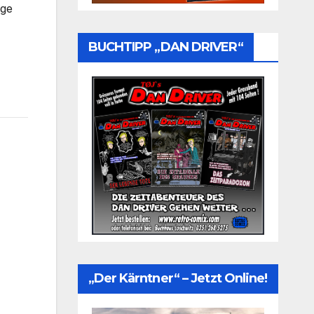
age
BUCHTIPP „DAN DRIVER“
„Der Kärntner“ – Jetzt Online!