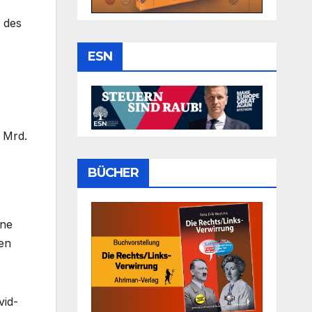
 des
ESN
 Mrd.
BÜCHER
ine
nen
vid-