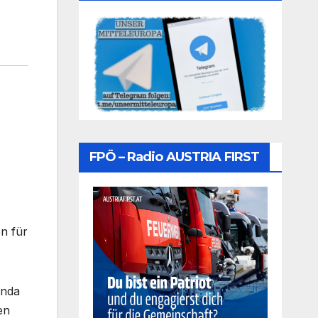
FPÖ – Radio AUSTRIA FIRST
n für
inda
en