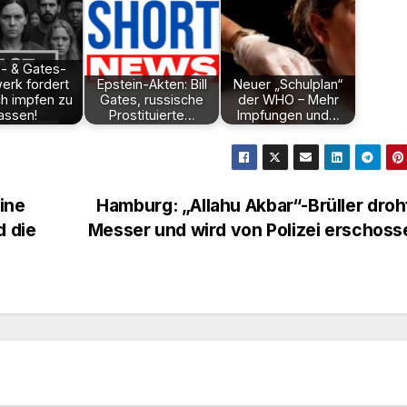
- & Gates-
erk fordert
Epstein-Akten: Bill
Neuer „Schulplan“
ich impfen zu
Gates, russische
der WHO – Mehr
lassen!
Prostituierte…
Impfungen und…
ine
Hamburg: „Allahu Akbar“-Brüller droh
d die
Messer und wird von Polizei erschos