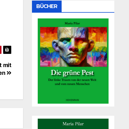
BÜCHER
t mit
sen