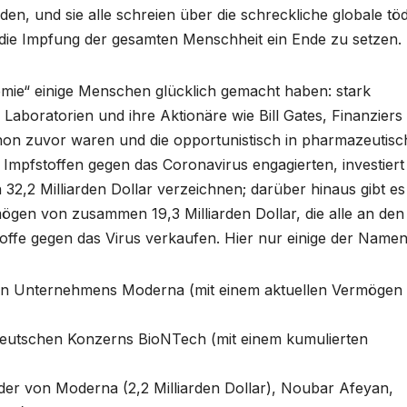
en, und sie alle schreien über die schreckliche globale töd
 die Impfung der gesamten Menschheit ein Ende zu setzen.
emie“ einige Menschen glücklich gemacht haben: stark
aboratorien und ihre Aktionäre wie Bill Gates, Finanziers
chon zuvor waren und die opportunistisch in pharmazeutisc
 Impfstoffen gegen das Coronavirus engagierten, investiert
,2 Milliarden Dollar verzeichnen; darüber hinaus gibt es
mögen von zusammen 19,3 Milliarden Dollar, die alle an den
toffe gegen das Virus verkaufen. Hier nur einige der Namen
en Unternehmens Moderna (mit einem aktuellen Vermögen
eutschen Konzerns BioNTech (mit einem kumulierten
er von Moderna (2,2 Milliarden Dollar), Noubar Afeyan,