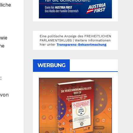
liche
 wie
he
WERBUNG
:
 von