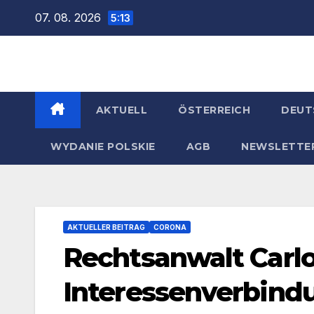
Zum
07. 08. 2026
5:13
Inhalt
springen
AKTUELL
ÖSTERREICH
DEUT
WYDANIE POLSKIE
AGB
NEWSLETTE
AKTUELLER BEITRAG
CORONA
Rechtsanwalt Carlo
Interessenverbindu