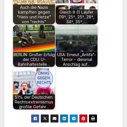
Auch die Nazis
kämpften gegen
Gleich 8 (!) Läufer
"Hass und Hetze"
(19†, 25†, 25†, 28†,
von "rechts"
34†, 35†,…
BERLIN: Großer Erfolg
USA: Erneut „Antifa“-
der CDU: U-
Terror - diesmal
Bahnhaltestelle…
Anschlag auf…
51% der Deutschen:
Rechtsextremismus
größte Gefahr…