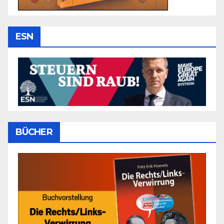
ESN
BÜCHER