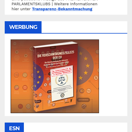
WERBUNG
ESN