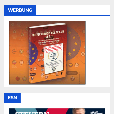
WERBUNG
ESN