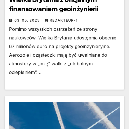
finansowaniem geoinżynierii
03. 05. 2025
REDAKTEUR-1
Pomimo wszystkich ostrzeżeń ze strony
naukowców, Wielka Brytania udostępnia obecnie
67 milionów euro na projekty geoinżynieryjne.
Aerozole i cząsteczki mają być uwalniane do
atmosfery w „imię” walki z „globalnym
ociepleniem”.…