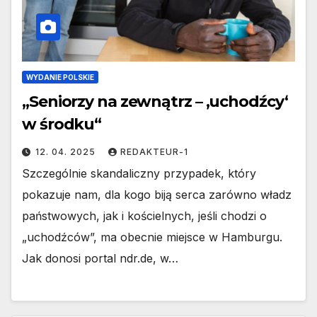
WYDANIE POLSKIE
„Seniorzy na zewnątrz – ‚uchodźcy‘
w środku“
12. 04. 2025
REDAKTEUR-1
Szczególnie skandaliczny przypadek, który
pokazuje nam, dla kogo biją serca zarówno władz
państwowych, jak i kościelnych, jeśli chodzi o
„uchodźców”, ma obecnie miejsce w Hamburgu.
Jak donosi portal ndr.de, w…