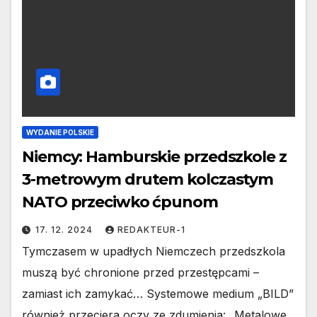
WYDANIE POLSKIE
Niemcy: Hamburskie przedszkole z
3-metrowym drutem kolczastym
NATO przeciwko ćpunom
17. 12. 2024
REDAKTEUR-1
Tymczasem w upadłych Niemczech przedszkola
muszą być chronione przed przestępcami –
zamiast ich zamykać… Systemowe medium „BILD”
również przeciera oczy ze zdumienia: „Metalowe