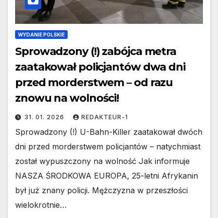
WYDANIE POLSKIE
Sprowadzony (!) zabójca metra
zaatakował policjantów dwa dni
przed morderstwem – od razu
znowu na wolności!
31. 01. 2026
REDAKTEUR-1
Sprowadzony (!) U-Bahn-Killer zaatakował dwóch
dni przed morderstwem policjantów – natychmiast
został wypuszczony na wolność Jak informuje
NASZA ŚRODKOWA EUROPA, 25-letni Afrykanin
był już znany policji. Mężczyzna w przeszłości
wielokrotnie…