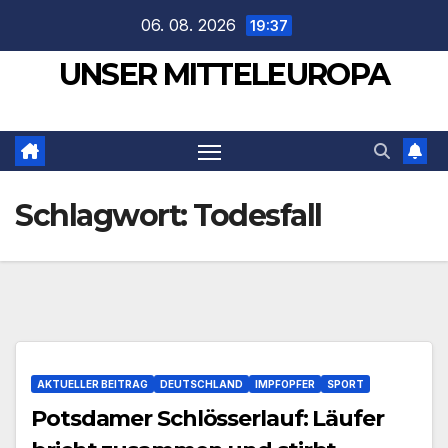
Zum
06. 08. 2026
19:37
Inhalt
UNSER MITTELEUROPA
springen
Schlagwort:
Todesfall
AKTUELLER BEITRAG
DEUTSCHLAND
IMPFOPFER
SPORT
Potsdamer Schlösserlauf: Läufer