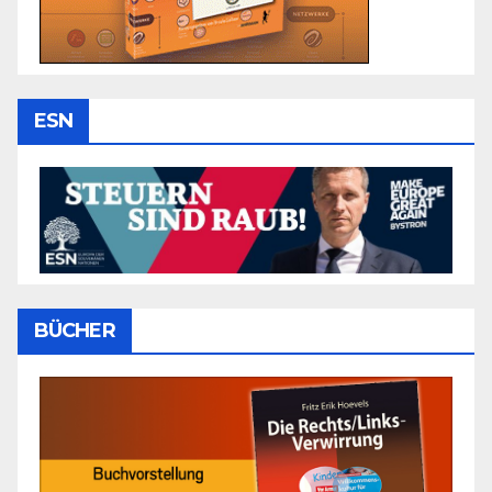
ESN
BÜCHER