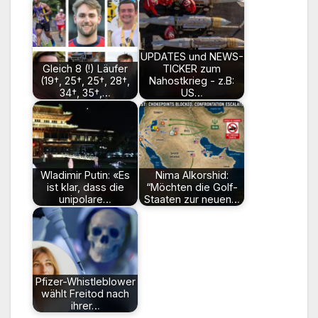
UPDATES und NEWS-
Gleich 8 (!) Läufer
TICKER zum
(19†, 25†, 25†, 28†,
Nahostkrieg - z.B:
34†, 35†,…
US…
Wladimir Putin: «Es
Nima Alkorshid:
ist klar, dass die
“Möchten die Golf-
unipolare…
Staaten zur neuen…
Pfizer-Whistleblower
wählt Freitod nach
ihrer…