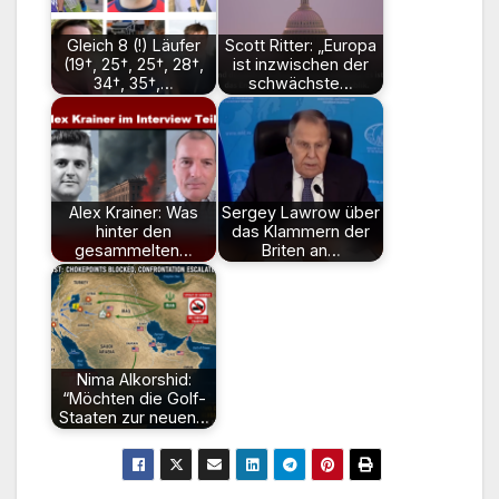
Gleich 8 (!) Läufer
Scott Ritter: „Europa
(19†, 25†, 25†, 28†,
ist inzwischen der
34†, 35†,…
schwächste…
Alex Krainer: Was
Sergey Lawrow über
hinter den
das Klammern der
gesammelten…
Briten an…
Nima Alkorshid:
“Möchten die Golf-
Staaten zur neuen…