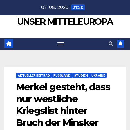
Zum
07. 08. 2026
21:20
Inhalt
UNSER MITTELEUROPA
springen
AKTUELLER BEITRAG
RUSSLAND
STUDIEN
UKRAINE
Merkel gesteht, dass
nur westliche
Kriegslist hinter
Bruch der Minsker