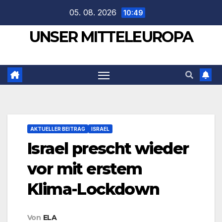
Zum
05. 08. 2026
10:49
Inhalt
UNSER MITTELEUROPA
springen
AKTUELLER BEITRAG
ISRAEL
Israel prescht wieder
vor mit erstem
Klima-Lockdown
Von
ELA