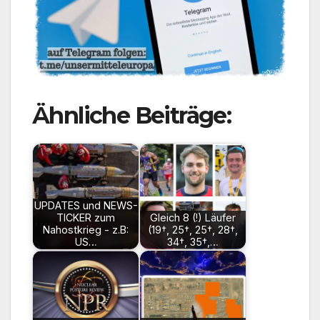
Ähnliche Beiträge:
UPDATES und NEWS-
TICKER zum
Gleich 8 (!) Läufer
Nahostkrieg - z.B:
(19†, 25†, 25†, 28†,
US…
34†, 35†,…