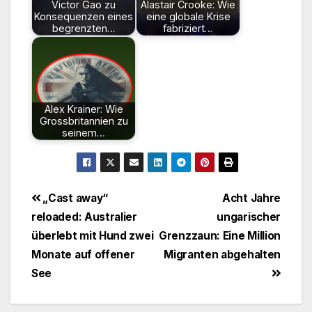
Victor Gao zu
Alastair Crooke: Wie
Konsequenzen eines
eine globale Krise
begrenzten…
fabriziert…
Alex Krainer: Wie
Grossbritannien zu
seinem…
Beitragsnavigation
„Cast away“
Acht Jahre
reloaded: Australier
ungarischer
überlebt mit Hund zwei
Grenzzaun: Eine Million
Monate auf offener
Migranten abgehalten
See