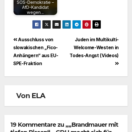
SOS-Demokratie –
AfD-Kandidat
wegen…
Beitragsnavigation
Ausschluss von
Juden im Multikulti-
slowakischen „Fico-
Welcome-Westen in
Anhängern“ aus EU-
Todes-Angst (Videos)
SPE-Fraktion
Von
ELA
19 Kommentare zu „„Brandmauer mit