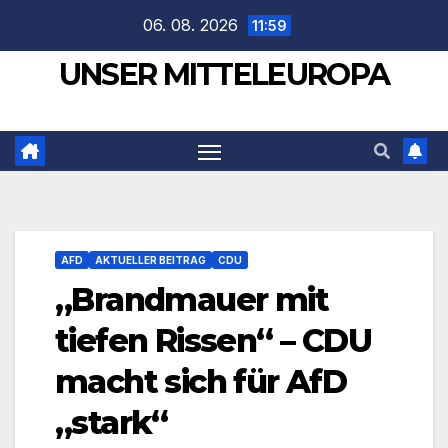
Zum
06. 08. 2026
11:59
Inhalt
UNSER MITTELEUROPA
springen
AFD
AKTUELLER BEITRAG
CDU
„Brandmauer mit
tiefen Rissen“ – CDU
macht sich für AfD
„stark“