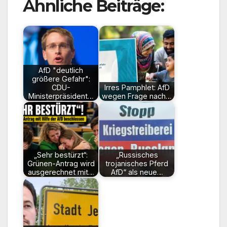
Ähnliche Beiträge:
AfD "deutlich
größere Gefahr":
CDU-
Irres Pamphlet: AfD
Ministerpräsident…
wegen Frage nach…
„Sehr bestürzt“:
„Russisches
Grünen-Antrag wird
trojanisches Pferd
ausgerechnet mit…
AfD“ als neue…